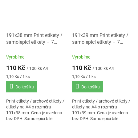
191x38 mm Print etikety /
191x39 mm Print etikety /
samolepicí etikety – 7
samolepicí etikety – 7
etiket na A4
etiket na A4
Vyrobíme
Vyrobíme
110 Kč
110 Kč
/ 100 ks A4
/ 100 ks A4
Měrná
Měrná
1,10 Kč / 1 ks
1,10 Kč / 1 ks
cena:
cena:
Do košíku
Do košíku
Print etikety / archové etikety /
Print etikety / archové etikety /
etikety na A4 o rozměru
etikety na A4 o rozměru
191x38 mm. Cena je uvedena
191x39 mm. Cena je uvedena
bez DPH Samolepící bílé
bez DPH Samolepící bílé
etikety. Standardní lepidlo.
etikety. Standardní lepidlo.
Baleno po 100 ks A4.
Baleno po 100 ks A4.