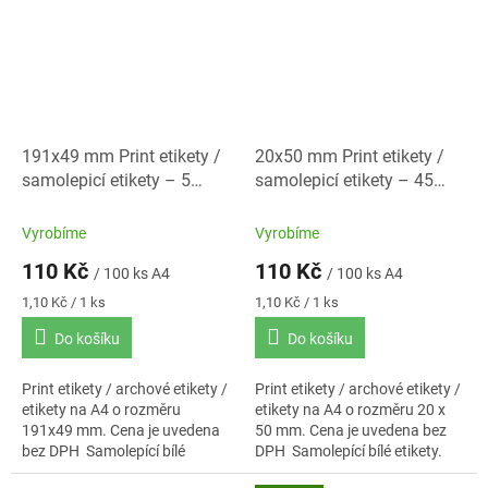
191x49 mm Print etikety /
20x50 mm Print etikety /
samolepicí etikety – 5
samolepicí etikety – 45
etiket na A4
etiket na A4
Vyrobíme
Vyrobíme
110 Kč
110 Kč
/ 100 ks A4
/ 100 ks A4
Měrná
Měrná
1,10 Kč / 1 ks
1,10 Kč / 1 ks
cena:
cena:
Do košíku
Do košíku
Print etikety / archové etikety /
Print etikety / archové etikety /
etikety na A4 o rozměru
etikety na A4 o rozměru 20 x
191x49 mm. Cena je uvedena
50 mm. Cena je uvedena bez
bez DPH Samolepící bílé
DPH Samolepící bílé etikety.
etikety. Standardní lepidlo.
Standardní lepidlo. Baleno po...