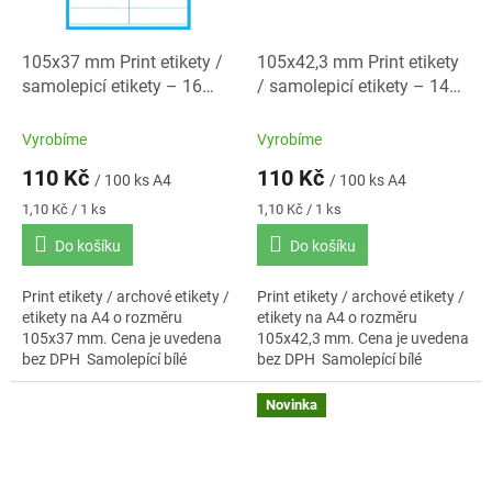
105x37 mm Print etikety /
105x42,3 mm Print etikety
samolepicí etikety – 16
/ samolepicí etikety – 14
etiket na A4
etiket na A4
Vyrobíme
Vyrobíme
110 Kč
110 Kč
/ 100 ks A4
/ 100 ks A4
Měrná
Měrná
1,10 Kč / 1 ks
1,10 Kč / 1 ks
cena:
cena:
Do košíku
Do košíku
Print etikety / archové etikety /
Print etikety / archové etikety /
etikety na A4 o rozměru
etikety na A4 o rozměru
105x37 mm. Cena je uvedena
105x42,3 mm. Cena je uvedena
bez DPH Samolepící bílé
bez DPH Samolepící bílé
etikety. Standardní lepidlo.
etikety. Standardní lepidlo.
Baleno po 100 ks...
Baleno po 100 ks...
Novinka