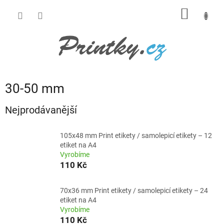
Přejít
NÁKUP
na
obsah
KOŠÍK
30-50 mm
Nejprodávanější
105x48 mm Print etikety / samolepicí etikety – 12
etiket na A4
Vyrobíme
110 Kč
70x36 mm Print etikety / samolepicí etikety – 24
etiket na A4
Vyrobíme
110 Kč