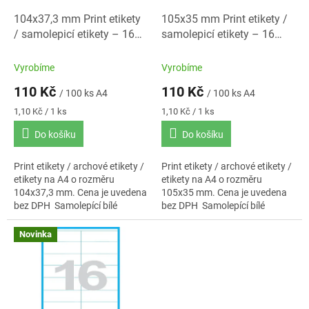
o
d
104x37,3 mm Print etikety
105x35 mm Print etikety /
u
/ samolepicí etikety – 16
samolepicí etikety – 16
k
etiket na A4
etiket na A4
t
Vyrobíme
Vyrobíme
ů
110 Kč
110 Kč
/ 100 ks A4
/ 100 ks A4
Měrná
Měrná
1,10 Kč / 1 ks
1,10 Kč / 1 ks
cena:
cena:
Do košíku
Do košíku
Print etikety / archové etikety /
Print etikety / archové etikety /
etikety na A4 o rozměru
etikety na A4 o rozměru
104x37,3 mm. Cena je uvedena
105x35 mm. Cena je uvedena
bez DPH Samolepící bílé
bez DPH Samolepící bílé
etikety. Standardní lepidlo.
etikety. Standardní lepidlo.
Baleno po 100 ks...
Baleno po 100 ks...
Novinka