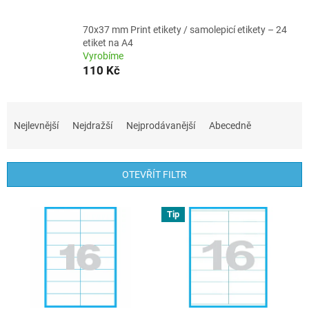
70x37 mm Print etikety / samolepicí etikety – 24
etiket na A4
Vyrobíme
110 Kč
Ř
a
Nejlevnější
Nejdražší
Nejprodávanější
Abecedně
z
e
n
OTEVŘÍT FILTR
í
p
V
r
Tip
ý
o
p
d
i
u
s
k
p
t
r
ů