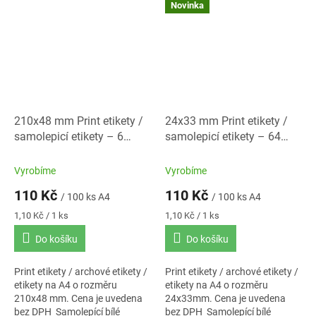
Baleno po 100 ks A4.
Novinka
210x48 mm Print etikety /
24x33 mm Print etikety /
samolepicí etikety – 6
samolepicí etikety – 64
etiket na A4
etiket na A4
Vyrobíme
Vyrobíme
110 Kč
110 Kč
/ 100 ks A4
/ 100 ks A4
Měrná
Měrná
1,10 Kč / 1 ks
1,10 Kč / 1 ks
cena:
cena:
Do košíku
Do košíku
Print etikety / archové etikety /
Print etikety / archové etikety /
etikety na A4 o rozměru
etikety na A4 o rozměru
210x48 mm. Cena je uvedena
24x33mm. Cena je uvedena
bez DPH Samolepící bílé
bez DPH Samolepící bílé