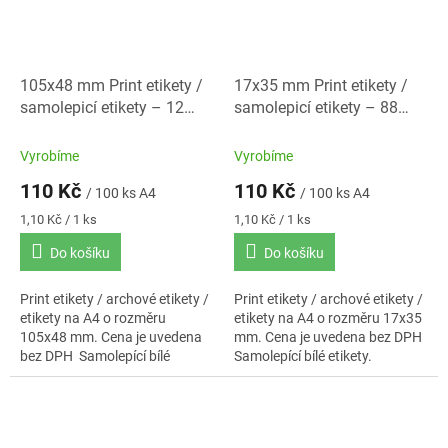
105x48 mm Print etikety /
17x35 mm Print etikety /
samolepicí etikety – 12
samolepicí etikety – 88
etiket na A4
etiket na A4
Vyrobíme
Vyrobíme
110 Kč
110 Kč
/ 100 ks A4
/ 100 ks A4
Měrná
Měrná
1,10 Kč / 1 ks
1,10 Kč / 1 ks
cena:
cena:
Do košíku
Do košíku
Print etikety / archové etikety /
Print etikety / archové etikety /
etikety na A4 o rozměru
etikety na A4 o rozměru 17x35
105x48 mm. Cena je uvedena
mm. Cena je uvedena bez DPH
bez DPH Samolepící bílé
Samolepící bílé etikety.
etikety. Standardní lepidlo.
Standardní lepidlo. Baleno po
Baleno po 100 ks...
100 ks A4.