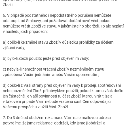
Zboží.
6. V případě podstatného i nepodstatného porušení nemůžete
odstoupit od Smlouvy, ani požadovat dodání nové věci, pokud
nemůžete vrátit Zboží ve stavu, v jakém jste ho obdrželi. To ale neplatí
v následujících případech:
a) došlo-li ke změně stavu Zboží v důsledku prohlídky za účelem
zjištění vady;
b) bylo-li Zboží použito ještě před objevením vady;
c) nebyla-li nemožnost vrácení Zboží v nezměněném stavu
způsobena Vaším jednáním anebo Vaším opomenutím,
d) došlo-li z Vaší strany před objevením vady k prodeji, spotřebování
nebo pozměnění Zboží při obvyklém použití; pokud k tomu však došlo
jen částečně, je Vaší povinností tu část Zboží, kterou vrátit lze a
v takovém případě Vám nebude vrácena část Cen odpovídající
Vašemu prospěchu z užití části Zboží.
7. Do 3 dnů od obdržení reklamace Vám na e-mailovou adresu
potvrdíme, že jsme reklamaci obdrželi, kdy jsme ji obdrželi a