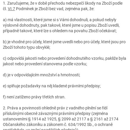
1. Zaručujeme, že v době přechodu nebezpečí škody na Zboží podle
čl.
VI.
7
Podmínek je Zboží bez vad, zejména pak, že:
a) má vlastnosti, které jsme si s Vámi dohodnuli, a pokud nebyly
výslovně dohodnuty, pak takové, které jsme u popisu Zboží uvedli,
případně takové, které lze s ohledem na povahu Zboží očekávat;
b) je vhodné pro účely, které jsme uvedli nebo pro účely, které jsou pro
Zboží tohoto typu obvyklé;
c) odpovídá jakosti nebo provedení dohodnutého vzorku, pakliže byla
jakost nebo provedení stanovena podle vzorku;
d) je v odpovídajícím množství a hmotnosti;
e) splňuje požadavky na něj kladené právními předpisy;
f) není zatíženo právy třetích stran.
2. Práva a povinnosti ohledně práv z vadného plnění se řídí
příslušnými obecně závaznými právními předpisy (zejména
ustanoveními § 1914 až 1925, § 2099 až 2117 a § 2161 až 2174
Občanského zákoníku a zákonem č. 634/1992 Sb., o ochraně
spotřebitele, ve znění pozdějších předpisů).