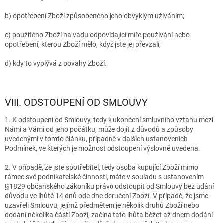
b) opotřebení Zboží způsobeného jeho obvyklým užíváním;
c) použitého Zboží na vadu odpovídající míře používání nebo
opotřebení, kterou Zboží mělo, když jste jej převzali;
d) kdy to vyplývá z povahy Zboží.
VIII. ODSTOUPENÍ OD SMLOUVY
1. K odstoupení od Smlouvy, tedy k ukončení smluvního vztahu mezi
Námi a Vámi od jeho počátku, může dojít z důvodů a způsoby
uvedenými v tomto článku, případně v dalších ustanoveních
Podmínek, ve kterých je možnost odstoupení výslovně uvedena.
2. V případě, že jste spotřebitel, tedy osoba kupující Zboží mimo
rámec své podnikatelské činnosti, máte v souladu s ustanovením
§1829 občanského zákoníku právo odstoupit od Smlouvy bez udání
důvodu ve lhůtě 14 dnů ode dne doručení Zboží. V případě, že jsme
uzavřeli Smlouvu, jejímž předmětem je několik druhů Zboží nebo
dodání několika částí Zboží, začíná tato lhůta běžet až dnem dodání