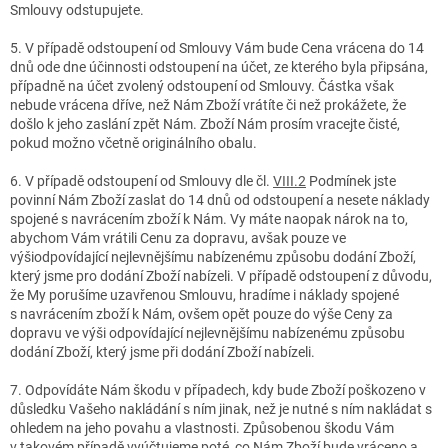
Smlouvy odstupujete.
5. V případě odstoupení od Smlouvy Vám bude Cena vrácena do 14
dnů ode dne účinnosti odstoupení na účet, ze kterého byla připsána,
případně na účet zvolený odstoupení od Smlouvy. Částka však
nebude vrácena dříve, než Nám Zboží vrátíte či než prokážete, že
došlo k jeho zaslání zpět Nám. Zboží Nám prosím vracejte čisté,
pokud možno včetně originálního obalu.
6. V případě odstoupení od Smlouvy dle čl.
VIII.2
Podmínek jste
povinní Nám Zboží zaslat do 14 dnů od odstoupení a nesete náklady
spojené s navrácením zboží k Nám. Vy máte naopak nárok na to,
abychom Vám vrátili Cenu za dopravu, avšak pouze ve
výši
odpovídající nejlevnějšímu nabízenému způsobu dodání Zboží,
který jsme pro dodání Zboží nabízeli. V případě odstoupení z důvodu,
že My porušíme uzavřenou Smlouvu, hradíme i náklady spojené
s navrácením zboží k Nám, ovšem opět pouze do výše Ceny za
dopravu ve výši
odpovídající nejlevnějšímu nabízenému způsobu
dodání Zboží, který jsme při dodání Zboží nabízeli.
7. Odpovídáte Nám škodu v případech, kdy bude Zboží poškozeno v
důsledku Vašeho nakládání s ním jinak, než je nutné s ním nakládat s
ohledem na jeho povahu a vlastnosti. Způsobenou škodu Vám
v takovém případě vyúčtujeme poté, co Nám Zboží bude vráceno a