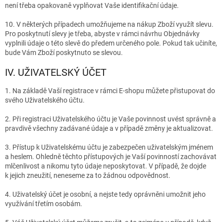
není třeba opakovaně vyplňovat Vaše identifikační údaje.
10. V některých případech umožňujeme na nákup Zboží využít slevu.
Pro poskytnutí slevy je třeba, abyste v rámci návrhu Objednávky
vyplnili údaje o této slevě do předem určeného pole. Pokud tak učiníte,
bude Vám Zboží poskytnuto se slevou.
IV. UŽIVATELSKÝ ÚČET
1. Na základě Vaší registrace v rámci E-shopu můžete přistupovat do
svého Uživatelského účtu.
2. Při registraci Uživatelského účtu je Vaše povinnost uvést správně a
pravdivě všechny zadávané údaje a v případě změny je aktualizovat.
3. Přístup k Uživatelskému účtu je zabezpečen uživatelským jménem
a heslem. Ohledně těchto přístupových je Vaší povinností zachovávat
mlčenlivost a nikomu tyto údaje neposkytovat. V případě, že dojde
k jejich zneužití, neneseme za to žádnou odpovědnost.
4. Uživatelský účet je osobní, a nejste tedy oprávněni umožnit jeho
využívání třetím osobám.