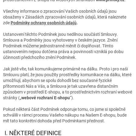
Všechny informace o zpracování Vašich osobních údajů jsou
obsaženy v Zásadách zpracování osobních údajů, která naleznete
zde
Podmínky ochrany osobních údajů
.
Ustanovení těchto Podmínek jsou nedílnou součástí Smlouvy.
Smlouva a Podmínky jsou vyhotoveny v českém jazyce. Znění
Podmínek můžeme jednostranně měnit či doplňovat. Tímto
ustanovením nejsou dotčena práva a povinnosti vzniklá po dobu
účinnosti předchozího znění Podmínek.
Jak jistě víte, tak komunikujeme primárně na dálku. Proto i pro naši
Smlouvu platí, že jsou použity prostředky komunikace na dálku, které
umožňují, abychom se spolu dohodli bez současné fyzické
přítomnosti Nás a Vás, a Smlouva je tak uzavřena distančním
způsobem v prostředí E-shopu, a to prostřednictvím rozhraní webové
stránky („
webové rozhraní E-shopu
“).
Pokud některá část Podmínek odporuje tomu, co jsme si společně
schválili v rámci procesu Vašeho nákupu na Našem E-shopu, bude
mít tato konkrétní dohoda před Podmínkami přednost.
I. NĚKTERÉ DEFINICE