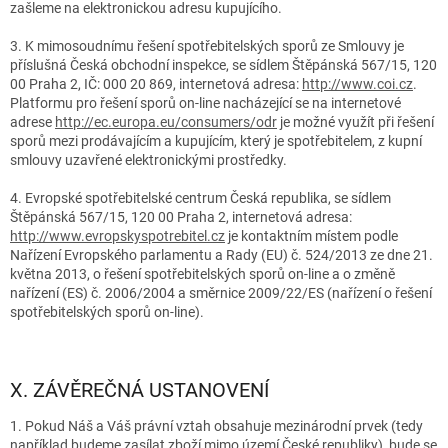
zašleme na elektronickou adresu kupujícího.
3. K mimosoudnímu řešení spotřebitelských sporů ze Smlouvy je
příslušná Česká obchodní inspekce, se sídlem Štěpánská 567/15, 120
00 Praha 2, IČ: 000 20 869, internetová adresa:
http://www.coi.cz
.
Platformu pro řešení sporů on-line nacházející se na internetové
adrese
http://ec.europa.eu/consumers/odr
je možné využít při řešení
sporů mezi prodávajícím a kupujícím, který je spotřebitelem, z kupní
smlouvy uzavřené elektronickými prostředky.
4. Evropské spotřebitelské centrum Česká republika, se sídlem
Štěpánská 567/15, 120 00 Praha 2, internetová adresa:
http://www.evropskyspotrebitel.cz
je kontaktním místem podle
Nařízení Evropského parlamentu a Rady (EU) č. 524/2013 ze dne 21.
května 2013, o řešení spotřebitelských sporů on-line a o změně
nařízení (ES) č. 2006/2004 a směrnice 2009/22/ES (nařízení o řešení
spotřebitelských sporů on-line).
X. ZÁVĚREČNÁ USTANOVENÍ
1. Pokud Náš a Váš právní vztah obsahuje mezinárodní prvek (tedy
například budeme zasílat zboží mimo území České republiky), bude se