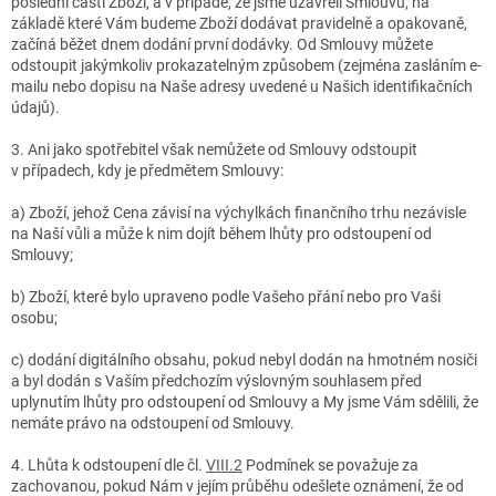
poslední části Zboží, a v případě, že jsme uzavřeli Smlouvu, na
základě které Vám budeme Zboží dodávat pravidelně a opakovaně,
začíná běžet dnem dodání první dodávky. Od Smlouvy můžete
odstoupit jakýmkoliv prokazatelným způsobem (zejména zasláním e-
mailu nebo dopisu na Naše adresy uvedené u Našich identifikačních
údajů).
3. Ani jako spotřebitel však nemůžete od Smlouvy odstoupit
v případech, kdy je předmětem Smlouvy:
a) Zboží, jehož Cena závisí na výchylkách finančního trhu nezávisle
na Naší vůli a může k nim dojít během lhůty pro odstoupení od
Smlouvy;
b) Zboží, které bylo upraveno podle Vašeho přání nebo pro Vaši
osobu;
c) dodání digitálního obsahu, pokud nebyl dodán na hmotném nosiči
a byl dodán s Vaším předchozím výslovným souhlasem před
uplynutím lhůty pro odstoupení od Smlouvy a My jsme Vám sdělili, že
nemáte právo na odstoupení od Smlouvy.
4. Lhůta k odstoupení dle čl.
VIII.2
Podmínek se považuje za
zachovanou, pokud Nám v jejím průběhu odešlete oznámení, že od