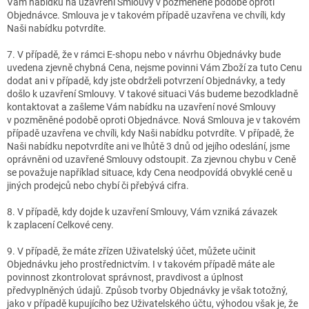
Vám nabídku na uzavření Smlouvy v pozměněné podobě oproti
Objednávce. Smlouva je v takovém případě uzavřena ve chvíli, kdy
Naši nabídku potvrdíte.
7. V případě, že v rámci E-shopu nebo v návrhu Objednávky bude
uvedena zjevně chybná Cena, nejsme povinni Vám Zboží za tuto Cenu
dodat ani v případě, kdy jste obdrželi potvrzení Objednávky, a tedy
došlo k uzavření Smlouvy. V takové situaci Vás budeme bezodkladně
kontaktovat a zašleme Vám nabídku na uzavření nové Smlouvy
v pozměněné podobě oproti Objednávce. Nová Smlouva je v takovém
případě uzavřena ve chvíli, kdy Naši nabídku potvrdíte. V případě, že
Naši nabídku nepotvrdíte ani ve lhůtě 3 dnů od jejího odeslání, jsme
oprávněni od uzavřené Smlouvy odstoupit. Za zjevnou chybu v Ceně
se považuje například situace, kdy Cena neodpovídá obvyklé ceně u
jiných prodejců nebo chybí či přebývá cifra.
8. V případě, kdy dojde k uzavření Smlouvy, Vám vzniká závazek
k zaplacení Celkové ceny.
9. V případě, že máte zřízen Uživatelský účet, můžete učinit
Objednávku jeho prostřednictvím. I v takovém případě máte ale
povinnost zkontrolovat správnost, pravdivost a úplnost
předvyplněných údajů. Způsob tvorby Objednávky je však totožný,
jako v případě kupujícího bez Uživatelského účtu, výhodou však je, že