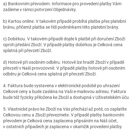
a) Bankovním převodem. Informace pro provedení platby Vám
zašleme v rámci potvrzení Objednávky.
b) Kartou online. V takovém případě probíhá platba přes platební
bránu, přičemž platba se řídí podmínkami této platební brány.
c) Dobírkou.
V takovém případě dojde k platbě při doručení Zboží
oproti předání Zboží. V případě platby dobírkou je Celková cena
splatná při převzetí Zboží.
d) Hotově při osobním odběru. Hotově lze hradit Zboží v případě
převzetí v Naší provozovně. V případě platby hotově při osobním
odběru je Celková cena splatná při převzetí Zboží.
4. Faktura bude vystavena v elektronické podobě po uhrazení
Celkové ceny a bude zaslána na Vaši e-mailovou adresu. Faktura
bude též fyzicky přiložena ke Zboží a dostupná v Uživatelském úču.
5. Vlastnické právo ke Zboží na Vás přechází až poté, co zaplatíte
Celkovou cenu a Zboží převezmete. V případě platby bankovním
převodem je Celková cena zaplacena připsáním na Náš účet,
v ostatních případech je zaplacena v okamžik provedení platby.