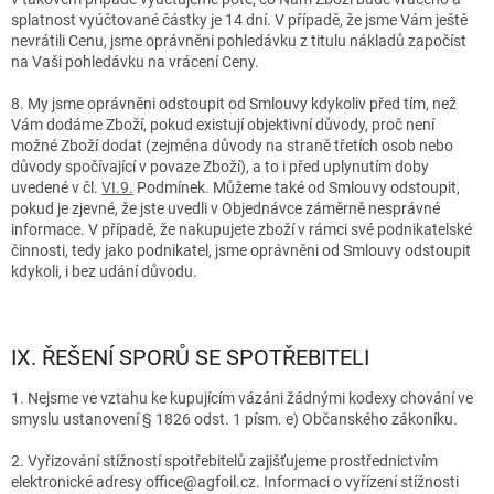
splatnost vyúčtované částky je 14 dní. V případě, že jsme Vám ještě
nevrátili Cenu, jsme oprávněni pohledávku z titulu nákladů započíst
na Vaši pohledávku na vrácení Ceny.
8. My jsme oprávněni odstoupit od Smlouvy kdykoliv před tím, než
Vám dodáme Zboží, pokud existují objektivní důvody, proč není
možné Zboží dodat (zejména důvody na straně třetích osob nebo
důvody spočívající v povaze Zboží), a to i před uplynutím doby
uvedené v čl.
VI.9.
Podmínek. Můžeme také od Smlouvy odstoupit,
pokud je zjevné, že jste uvedli v Objednávce záměrně nesprávné
informace. V případě, že nakupujete zboží v rámci své podnikatelské
činnosti, tedy jako podnikatel, jsme oprávněni od Smlouvy odstoupit
kdykoli, i bez udání důvodu.
IX. ŘEŠENÍ SPORŮ SE SPOTŘEBITELI
1. Nejsme ve vztahu ke kupujícím vázáni žádnými kodexy chování ve
smyslu ustanovení § 1826 odst. 1 písm. e) Občanského zákoníku.
2. Vyřizování stížností spotřebitelů zajišťujeme prostřednictvím
elektronické adresy office@agfoil.cz. Informaci o vyřízení stížnosti