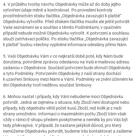
4. V průběhu tvorby návrhu Objednávky může až do doby jejího
vytvoření údaje měnit a kontrolovat. Po provedení kontroly
prostřednictvím stisku tlačítka „Objednávka zavazující k platbě“
Objednávku vytvoříte. Před stiskem tlačítka musíte ale ještě potvrdit
Vaše seznámení se a souhlas s těmito Podmínkami, v opačném
případě nebude možné Objednávku vytvořit. K potvrzení a souhlasu
slouží zatrhávací políčko. Po stisku tlačítka „Objednávka zavazující
k platbě“ budou všechny vyplněné informace odeslány přímo Nám.
5. Vaši Objednávku Vám v co nejkratší době poté, kdy Nám bude
doručena, potvrdíme zprávou odeslanou na Vaši e-mailovou adresu
zadanou v Objednávce. Součástí potvrzení bude shrnutí Objednávky
a tyto Podmínky. Potvrzením Objednávky z naší strany dochází
k uzavření Smlouvy mezi Námi a Vámi. Podmínky ve znění účinném ke
dni Objednávky tvoří nedílnou součást Smlouvy.
6. Mohou nastat i případy, kdy Vám nebudeme moci Objednávku
potvrdit. Jedná se zejména o situace, kdy Zboží není dostupné nebo
případy, kdy objednáte větší počet kusů Zboží, než kolik je z naší
strany umožněno. Informaci o maximálním počtu Zboží Vám však
vždy v rámci E-shopu předem poskytneme a neměla by pro Vás být
tedy překvapivá. V případě, že nastane jakýkoli důvod, pro který
nemůžeme Objednávku potvrdit, budeme Vás kontaktovat a zašleme