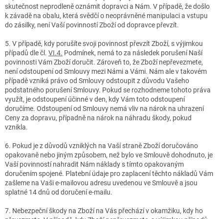
skutečnost neprodleně oznámit dopravci a Nám. V případě, že došlo
k závadě na obalu, která svědčí o neoprávněné manipulaci a vstupu
do zásilky, není Vaší povinností Zboží od dopravce převzít.
5. V případě, kdy porušíte svoji povinnost převzít Zboží, s výjimkou
případů dle čl.
VI.
4.
Podmínek, nemá to za následek porušení Naší
povinnosti Vám Zboží doručit. Zároveň to, že Zboží nepřevezmete,
není odstoupení od Smlouvy mezi Námi a Vámi. Nám ale v takovém
případě vzniká právo od Smlouvy odstoupit z důvodu Vašeho
podstatného porušení Smlouvy. Pokud se rozhodneme tohoto práva
využít, je odstoupení účinné v den, kdy Vám toto odstoupení
doručíme. Odstoupení od Smlouvy nemá vliv na nárok na uhrazení
Ceny za dopravu, případně na nárok na náhradu škody, pokud
vznikla.
6. Pokud je z důvodů vzniklých na Vaší straně Zboží doručováno
opakovaně nebo jiným způsobem, než bylo ve Smlouvě dohodnuto, je
Vaší povinností nahradit Nám náklady s tímto opakovaným
doručením spojené. Platební údaje pro zaplacení těchto nákladů Vám
zašleme na Vaši e-mailovou adresu uvedenou ve Smlouvě a jsou
splatné 14 dnů od doručení e-mailu.
7. Nebezpeční škody na Zboží na Vás přechází v okamžiku, kdy ho