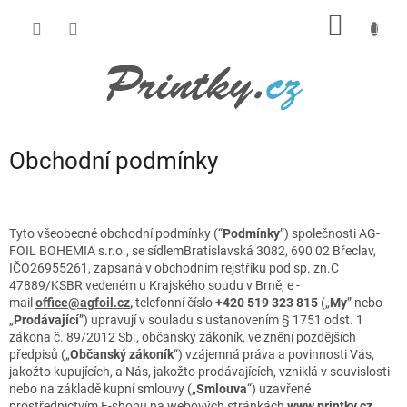
Přejít
NÁKUP
na
obsah
KOŠÍK
Obchodní podmínky
Tyto všeobecné obchodní podmínky (“
Podmínky
”) společnosti
AG-
FOIL BOHEMIA s.r.o.
, se sídlem
Bratislavská 3082, 690 02 Břeclav
,
IČO
26955261
, zapsaná v obchodním rejstříku pod sp. zn.
C
47889/KSBR
vedeném u Krajského soudu v Brně,
e
-
mail
office@agfoil.cz
,
telefonní číslo
+420 519 323 815
(„
My
” nebo
„
Prodávající
”) upravují v souladu s ustanovením § 1751 odst. 1
zákona č. 89/2012 Sb., občanský zákoník, ve znění pozdějších
předpisů („
Občanský zákoník
“) vzájemná práva a povinnosti Vás,
jakožto kupujících, a Nás, jakožto prodávajících, vzniklá v souvislosti
nebo na základě kupní smlouvy („
Smlouva
“) uzavřené
prostřednictvím E-shopu na webových stránkách
www.printky.cz
.