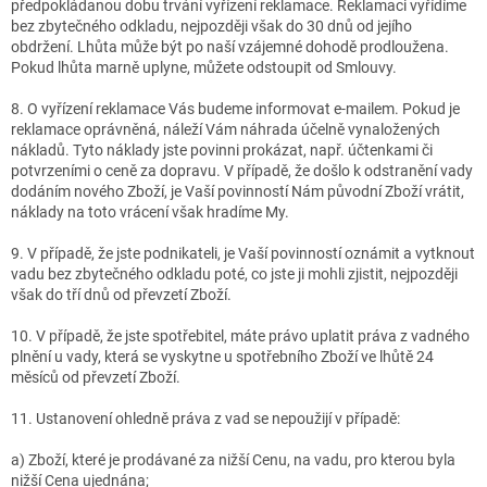
předpokládanou dobu trvání vyřízení reklamace. Reklamaci vyřídíme
bez zbytečného odkladu, nejpozději však do 30 dnů od jejího
obdržení. Lhůta může být po naší vzájemné dohodě prodloužena.
Pokud lhůta marně uplyne, můžete odstoupit od Smlouvy.
8. O vyřízení reklamace Vás budeme informovat e-mailem. Pokud je
reklamace oprávněná, náleží Vám náhrada účelně vynaložených
nákladů. Tyto náklady jste povinni prokázat, např. účtenkami či
potvrzeními o ceně za dopravu. V případě, že došlo k odstranění vady
dodáním nového Zboží, je Vaší povinností Nám původní Zboží vrátit,
náklady na toto vrácení však hradíme My.
9. V případě, že jste podnikateli, je Vaší povinností oznámit a vytknout
vadu bez zbytečného odkladu poté, co jste ji mohli zjistit, nejpozději
však do tří dnů od převzetí Zboží.
10. V případě, že jste spotřebitel, máte právo uplatit práva z vadného
plnění u vady, která se vyskytne u spotřebního Zboží ve lhůtě 24
měsíců od převzetí Zboží.
11. Ustanovení ohledně práva z vad se nepoužijí v případě:
a) Zboží, které je prodávané za nižší Cenu, na vadu, pro kterou byla
nižší Cena ujednána;