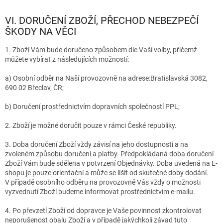
VI. DORUČENÍ ZBOŽÍ, PŘECHOD NEBEZPEČÍ
ŠKODY NA VĚCI
1. Zboží Vám bude doručeno způsobem dle Vaší volby, přičemž
můžete vybírat z následujících možností:
a) Osobní odběr na Naší provozovně na adrese:
Bratislavská 3082,
690 02 Břeclav, ČR
;
b) Doručení prostřednictvím dopravních společností PPL;
2. Zboží je možné doručit pouze v rámci České republiky.
3. Doba doručení Zboží vždy závisí na jeho dostupnosti a na
zvoleném způsobu doručení a platby. Předpokládaná doba doručení
Zboží Vám bude sdělena v potvrzení Objednávky. Doba uvedená na E-
shopu je pouze orientační a může se lišit od skutečné doby dodání.
V případě osobního odběru na provozovně Vás vždy o možnosti
vyzvednutí Zboží budeme informovat prostřednictvím e-mailu.
4. Po převzetí Zboží od dopravce je Vaše povinnost zkontrolovat
neporušenost obalu Zboží a v případě jakýchkoli závad tuto