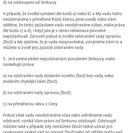
d) na odstoupení od Smlouvy.
V případě, že zvolíte vyřešení dle bodů a) nebo b) a My vadu takto
neodstraníme v přiměřené lhůtě, kterou jsme uvedli, nebo Vám
sdělíme, že tímto způsobem vadu neodstraníme vůbec, máte práva
dle bodů c) a d), i když jste je v rámci reklamace původně
nepožadovali. Zároveň pokud si zvolíte odstranění vady opravou
Zboží a My zjistíme, že je vada neopravitelná, oznámíme Vám to a
můžete si zvolit jiný způsob odstranění vady.
5. Je-li vadné plnění nepodstatným porušením Smlouvy, máte
následující práva:
a) na odstranění vady dodáním nového Zboží bez vady, nebo
dodáním chybějící části Zboží;
b) na odstranění vady opravou Zboží;
c) na přiměřenou slevu z Ceny.
Pokud však vadu neodstraníme včas nebo odmítneme vadu
odstranit, vzniká Vám právo od Smlouvy odstoupit. Odstoupit
můžete také v případě, kdy nemůžete Zboží řádně užívat pro
opakovaný výskyt vad po opravě Zboží nebo při větším počtu vad