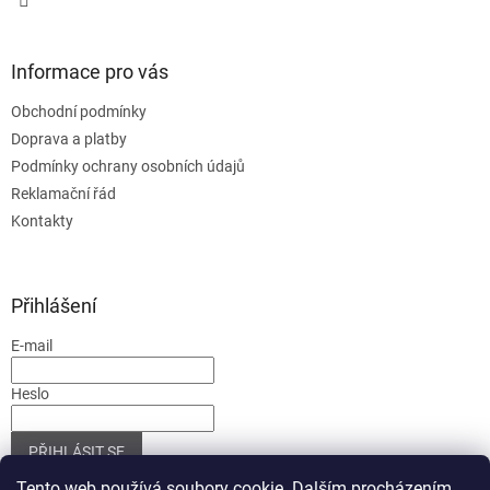
Informace pro vás
Obchodní podmínky
Doprava a platby
Podmínky ochrany osobních údajů
Reklamační řád
Kontakty
Přihlášení
E-mail
Heslo
PŘIHLÁSIT SE
Nová registrace
Zapomenuté heslo
Tento web používá soubory cookie. Dalším procházením