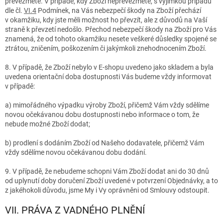
převezmete. V případě, kdy Zboží nepřevezmete, s výjimkou případů
dle čl.
VI.
4
Podmínek, na Vás nebezpečí škody na Zboží přechází
v okamžiku, kdy jste měli možnost ho převzít, ale z důvodů na Vaší
straně k převzetí nedošlo. Přechod nebezpečí škody na Zboží pro Vás
znamená, že od tohoto okamžiku nesete veškeré důsledky spojené se
ztrátou, zničením, poškozením či jakýmkoli znehodnocením Zboží.
8. V případě, že Zboží nebylo v E-shopu uvedeno jako skladem a byla
uvedena orientační doba dostupnosti Vás budeme vždy informovat
v případě:
a) mimořádného výpadku výroby Zboží, přičemž Vám vždy sdělíme
novou očekávanou dobu dostupnosti nebo informace o tom, že
nebude možné Zboží dodat;
b) prodlení s dodáním Zboží od Našeho dodavatele, přičemž Vám
vždy sdělíme novou očekávanou dobu dodání.
9. V případě, že nebudeme schopni Vám Zboží dodat ani do 30 dnů
od uplynutí doby doručení Zboží uvedené v potvrzení Objednávky, a to
z jakéhokoli důvodu, jsme My i Vy oprávněni od Smlouvy odstoupit.
VII. PRÁVA Z VADNÉHO PLNĚNÍ