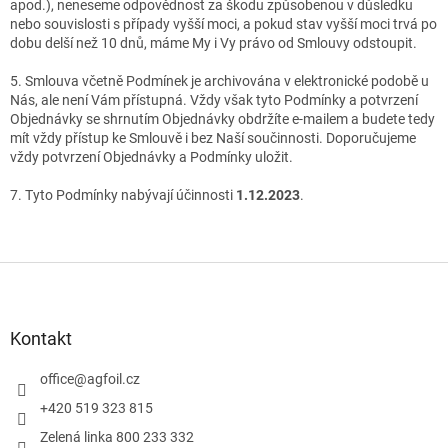
apod.), neneseme odpovědnost za škodu způsobenou v důsledku
nebo souvislosti s případy vyšší moci, a pokud stav vyšší moci trvá po
dobu delší než 10 dnů, máme My i Vy právo od Smlouvy odstoupit.
5. Smlouva včetně Podmínek je archivována v elektronické podobě u
Nás, ale není Vám přístupná. Vždy však tyto Podmínky a potvrzení
Objednávky se shrnutím Objednávky obdržíte e-mailem a budete tedy
mít vždy přístup ke Smlouvě i bez Naší součinnosti. Doporučujeme
vždy potvrzení Objednávky a Podmínky uložit.
7. Tyto Podmínky nabývají účinnosti
1.12.2023
.
Z
á
p
a
Kontakt
t
í
office
@
agfoil.cz
+420 519 323 815
Zelená linka 800 233 332