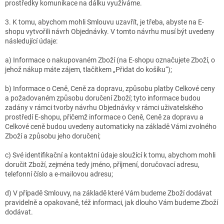
prostředky komunikace na dálku využíváme.
3. K tomu, abychom mohli Smlouvu uzavřít, je třeba, abyste na E-
shopu vytvořili návrh Objednávky. V tomto návrhu musí být uvedeny
následující údaje:
a) Informace o nakupovaném Zboží (na E-shopu označujete Zboží, o
jehož nákup máte zájem, tlačítkem „Přidat do košíku“);
b) Informace o Ceně, Ceně za dopravu, způsobu platby Celkové ceny
a požadovaném způsobu doručení Zboží; tyto informace budou
zadány v rámci tvorby návrhu Objednávky v rámci uživatelského
prostředí E-shopu, přičemž informace o Ceně, Ceně za dopravu a
Celkové ceně budou uvedeny automaticky na základě Vámi zvolného
Zboží a způsobu jeho doručení;
c) Své identifikační a kontaktní údaje sloužící k tomu, abychom mohli
doručit Zboží, zejména tedy jméno, příjmení, doručovací adresu,
telefonní číslo a e-mailovou adresu;
d) V případě Smlouvy, na základě které Vám budeme Zboží dodávat
pravidelně a opakovaně, též informaci, jak dlouho Vám budeme Zboží
dodávat.