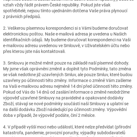
vztah vždy řádit právem České republiky. Pokud jste však
spotřebitelé, nejsou tímto ujednáním dotčena Vaše práva plynoucí
z právních předpisů.
2. Veškerou písemnou korespondenci si s Vámi budeme doručovat
elektronickou poštou. Naše e-mailová adresa je uvedena u Našich
identifikačních údajů. My budeme doručovat korespondenci na Vaši
e-mailovou adresu uvedenou ve Smlouvě, v Uživatelském účtu nebo
přes kterou jste nás kontaktovali.
3. Smlouvu je možné měnit pouze na základě naší písemné dohody.
My jsme však oprávněni změnit a doplnit tyto Podmínky, tato změna
se však nedotkne již uzavřených Smluv, ale pouze Smluv, které budou
uzavřeny po účinnosti této změny. Informace o změně Vám zašleme
na Vaši e-mailovou adresu nejméně 14 dní před účinností této změny.
Pokud od Vás do 14 dnů od zaslání informace o změně neobdržíme
výpověď uzavřené Smlouvy na pravidelné a opakované dodávky
Zboží, stávají se nové podmínky součástí naší Smlouvy a uplatní se
na další dodávku Zboží následující po účinnosti změny. Výpovědní
doba v případě, že výpověď podáte, činí 2 měsíce.
4. V případě vyšší moci nebo událostí, které nelze předvídat (přírodní
katastrofa, pandemie, provozní poruchy, výpadky subdodavatelů