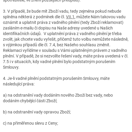
3. V případě, že bude mít Zboží vadu, tedy zejména pokud nebude
splněna některá z podmínek dle čl.
VII.1
, můžete Nám takovou vadu
oznámit a uplatnit práva z vadného plnění (tedy Zboží reklamovat)
zasláním e-mailu či dopisu na Naše adresy uvedené u Našich
identifikačních údajů. V uplatnění práva z vadného plnění je třeba
zvolit, jak chcete vadu vyřešit, přičemž tuto volbu nemůžete následně,
s výjimkou případů dle čl. 7.4, bez Našeho souhlasu změnit.
Reklamaci vyřídíme v souladu s Vámi uplatněným právem z vadného
plnění. V případě, že si nezvolíte řešení vady, máte práva uvedená v čl.
7.5 i v situacích, kdy vadné plnění bylo podstatným porušením
Smlouvy.
4. Je-li vadné plnění podstatným porušením Smlouvy, máte
následující práva:
a) na odstranění vady dodáním nového Zboží bez vady, nebo
dodáním chybějící části Zboží;
b) na odstranění vady opravou Zboží;
c) na přiměřenou slevu z Ceny;