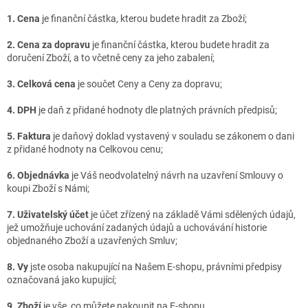
1. Cena
je finanční částka, kterou budete hradit za Zboží;
2. Cena za dopravu
je finanční částka, kterou budete hradit za
doručení Zboží, a to včetně ceny za jeho zabalení;
3. Celková cena
je součet Ceny a Ceny za dopravu;
4. DPH
je daň z přidané hodnoty dle platných právních předpisů;
5. Faktura
je daňový doklad vystavený v souladu se zákonem o dani
z přidané hodnoty na Celkovou cenu;
6. Objednávka
je Váš neodvolatelný návrh na uzavření Smlouvy o
koupi Zboží s Námi;
7. Uživatelský účet
je účet zřízený na základě Vámi sdělených údajů,
jež umožňuje uchování zadaných údajů a uchovávání historie
objednaného Zboží a uzavřených Smluv;
8. Vy
jste osoba nakupující na Našem E-shopu, právními předpisy
označovaná jako kupující;
9. Zboží
je vše, co můžete nakoupit na E-shopu.