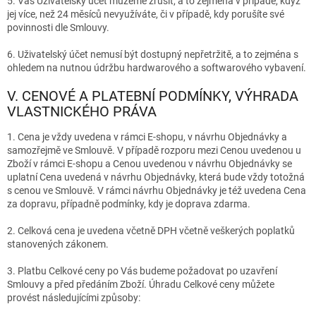
5. Váš Uživatelský účet můžeme zrušit, a to zejména v případě, když
jej více, než 24 měsíců
nevyužíváte, či v případě, kdy porušíte své
povinnosti dle Smlouvy.
6. Uživatelský účet nemusí být dostupný nepřetržitě, a to zejména s
ohledem na nutnou údržbu hardwarového a softwarového vybavení.
V. CENOVÉ A PLATEBNÍ PODMÍNKY, VÝHRADA
VLASTNICKÉHO PRÁVA
1. Cena je vždy uvedena v rámci E-shopu, v návrhu Objednávky a
samozřejmě ve Smlouvě. V případě rozporu mezi Cenou uvedenou u
Zboží v rámci E-shopu a Cenou uvedenou v návrhu Objednávky se
uplatní Cena uvedená v návrhu Objednávky, která bude vždy totožná
s cenou ve Smlouvě. V rámci návrhu Objednávky je též uvedena Cena
za dopravu, případně podmínky, kdy je doprava zdarma.
2. Celková cena je uvedena včetně DPH včetně veškerých poplatků
stanovených zákonem.
3. Platbu Celkové ceny po Vás budeme požadovat po uzavření
Smlouvy a před předáním Zboží. Úhradu Celkové ceny můžete
provést
následujícími
způsoby: