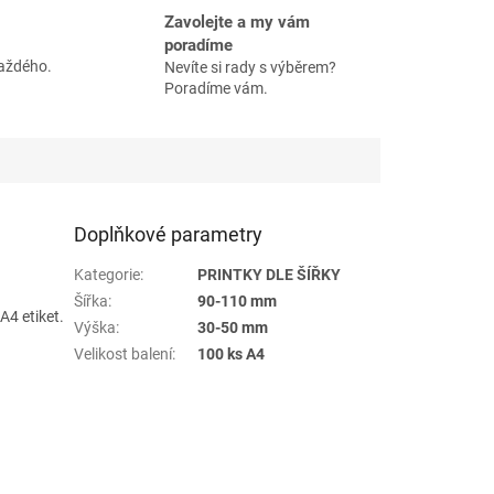
Zavolejte a my vám
poradíme
každého.
Nevíte si rady s výběrem?
Poradíme vám.
Doplňkové parametry
Kategorie
:
PRINTKY DLE ŠÍŘKY
Šířka
:
90-110 mm
4 etiket.
Výška
:
30-50 mm
Velikost balení
:
100 ks A4