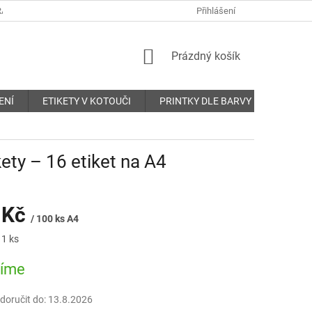
ANY OSOBNÍCH ÚDAJŮ
REKLAMAČNÍ ŘÁD
Přihlášení
KONTAKTY
NÁKUPNÍ
Prázdný košík
KOŠÍK
ENÍ
ETIKETY V KOTOUČI
PRINTKY DLE BARVY
O nás
ety – 16 etiket na A4
 Kč
/ 100 ks A4
 1 ks
bíme
oručit do:
13.8.2026