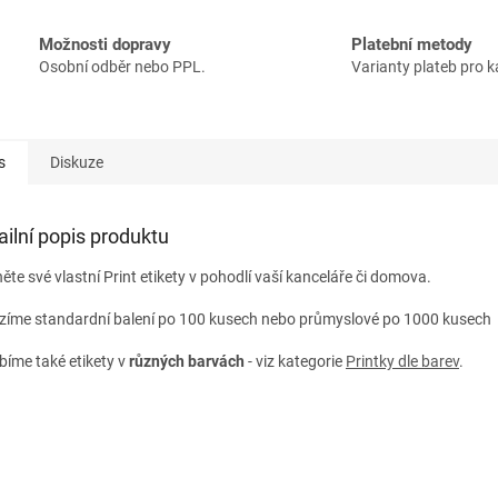
Možnosti dopravy
Platební metody
Osobní odběr nebo PPL.
Varianty plateb pro 
s
Diskuze
ailní popis produktu
ěte své vlastní Print etikety v pohodlí vaší kanceláře či domova.
zíme standardní balení po 100 kusech nebo průmyslové po 1000 kusech A
bíme také etikety v
různých
barvách
- viz kategorie
Printky dle barev
.