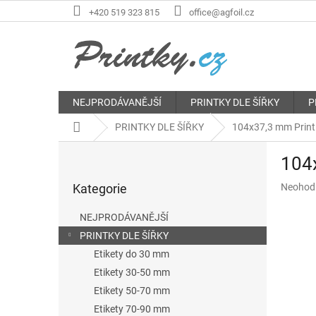
Přejít
+420 519 323 815
office@agfoil.cz
na
obsah
NEJPRODÁVANĚJŠÍ
PRINTKY DLE ŠÍŘKY
P
Domů
PRINTKY DLE ŠÍŘKY
104x37,3 mm Print e
P
104x
o
Přeskočit
s
Průměr
Kategorie
Neohod
kategorie
t
hodnoce
r
produkt
NEJPRODÁVANĚJŠÍ
a
je
PRINTKY DLE ŠÍŘKY
n
0,0
z
Etikety do 30 mm
n
5
í
Etikety 30-50 mm
hvězdič
p
Etikety 50-70 mm
a
Etikety 70-90 mm