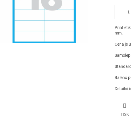
Print eti
mm.
Cena je 
Samolepíc
Standardn
Baleno p
Detailní 
TISK