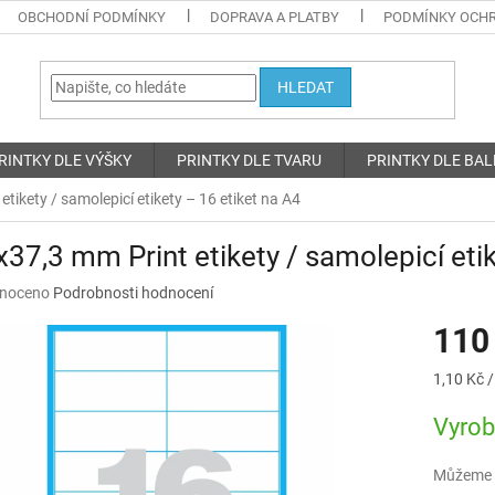
OBCHODNÍ PODMÍNKY
DOPRAVA A PLATBY
PODMÍNKY OCHR
HLEDAT
RINTKY DLE VÝŠKY
PRINTKY DLE TVARU
PRINTKY DLE BAL
tikety / samolepicí etikety – 16 etiket na A4
37,3 mm Print etikety / samolepicí etik
né
noceno
Podrobnosti hodnocení
ní
110
u
Měrná
1,10 Kč /
cena:
Vyro
ek.
Můžeme d