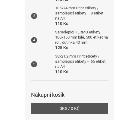
105x74 mm Print etikety /
samolepicí etikety – 8 etiket
na A4
110 Kč
Samolepicí TERMO etikety
100x150 mm bílé, 500 etiket na
roli, dutinka 40 mm
125 Kč
38x21,2 mm Print etikety /
samolepicí etikety – 65 etiket
na A4
110 Kč
Nákupní košík
0
KS /
0 KČ
Z
á