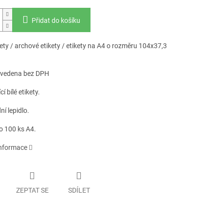
Přidat do košíku
kety / archové etikety / etikety na A4 o rozměru 104x37,3
uvedena bez DPH
í bílé etikety.
í lepidlo.
o 100 ks A4.
informace
ZEPTAT SE
SDÍLET