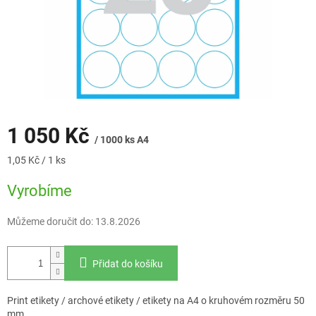
1 050 Kč
/ 1000 ks A4
Měrná
1,05 Kč / 1 ks
cena:
Vyrobíme
Můžeme doručit do:
13.8.2026
Přidat do košíku
Print etikety / archové etikety / etikety na A4 o kruhovém rozměru 50
mm.