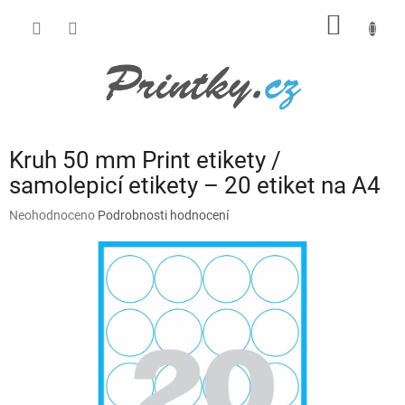
Přejít
NÁKUP
na
obsah
KOŠÍK
Kruh 50 mm Print etikety /
samolepicí etikety – 20 etiket na A4
Průměrné
Neohodnoceno
Podrobnosti hodnocení
hodnocení
produktu
je
0,0
z
5
hvězdiček.