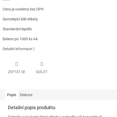
Cena je uvedena bez DPH
Samolepící bílé etikety.
Standardní lepidlo.
Baleno po 1000 ks A4.
Detailní informace
ZEPTAT SE
SDÍLET
Popis
Diskuze
Detailní popis produktu
Tiskněte své vlastní Print etikety v pohodlí vaší kanceláře či