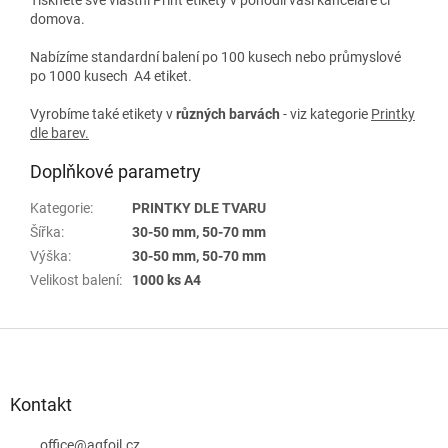
domova.
Nabízíme standardní balení po 100 kusech nebo průmyslové
po 1000 kusech A4 etiket.
Vyrobíme také etikety v
různých
barvách
- viz kategorie
Printky
dle barev
.
Doplňkové parametry
Kategorie
:
PRINTKY DLE TVARU
Šířka
:
30-50 mm, 50-70 mm
Výška
:
30-50 mm, 50-70 mm
Velikost balení
:
1000 ks A4
Z
á
p
a
Kontakt
t
í
office
@
agfoil.cz