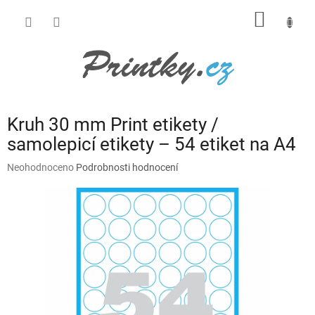
Přejít
NÁKUP
na
obsah
KOŠÍK
Kruh 30 mm Print etikety /
samolepicí etikety – 54 etiket na A4
Průměrné
Neohodnoceno
Podrobnosti hodnocení
hodnocení
produktu
je
0,0
z
5
hvězdiček.