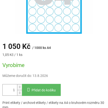
1 050 Kč
/ 1000 ks A4
Měrná
1,05 Kč / 1 ks
cena:
Vyrobíme
Můžeme doručit do:
13.8.2026
Přidat do košíku
Print etikety / archové etikety / etikety na A4 o kruhovém rozměru 30
mm.