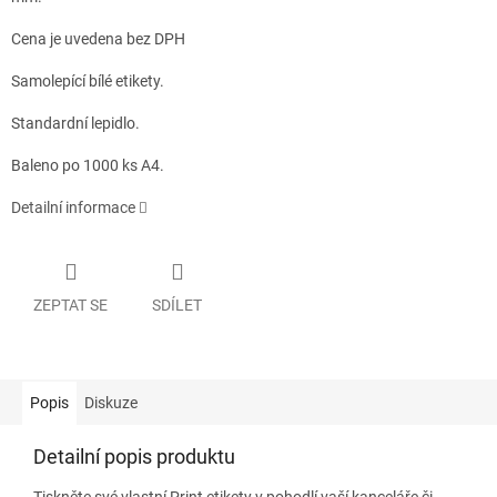
Cena je uvedena bez DPH
Samolepící bílé etikety.
Standardní lepidlo.
Baleno po 1000 ks A4.
Detailní informace
ZEPTAT SE
SDÍLET
Popis
Diskuze
Detailní popis produktu
Tiskněte své vlastní Print etikety v pohodlí vaší kanceláře či