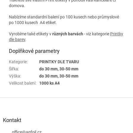
domova.
Nabízíme standardní balení po 100 kusech nebo průmyslové
po 1000 kusech A4 etiket.
Vyrobíme také etikety v
různých
barvách
- viz kategorie
Printky
dle barev
.
Doplňkové parametry
Kategorie
:
PRINTKY DLE TVARU
Šířka
:
do 30 mm, 30-50 mm
Výška
:
do 30 mm, 30-50 mm
Velikost balení
:
1000 ks A4
Z
á
p
a
Kontakt
t
í
office
@
agfoil.cz