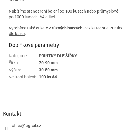
Nabízíme standardní balení po 100 kusech nebo průmyslové
po 1000 kusech A4 etiket.
Vyrobíme také etikety v
různých
barvách
- viz kategorie
Printky
dle barev
.
Doplňkové parametry
Kategorie
:
PRINTKY DLE ŠÍŘKY
Šířka
:
70-90 mm
Výška
:
30-50 mm
Velikost balení
:
100 ks A4
Z
á
p
a
Kontakt
t
í
office
@
agfoil.cz