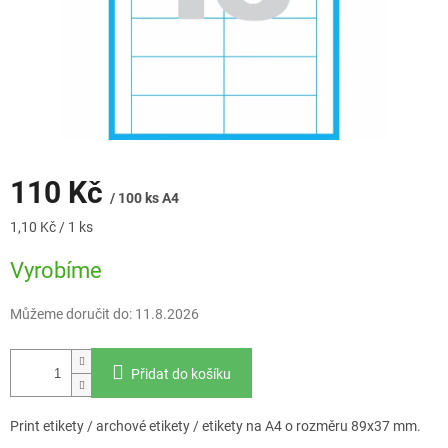
110 Kč
/ 100 ks A4
Měrná
1,10 Kč / 1 ks
cena:
Vyrobíme
Můžeme doručit do:
11.8.2026
Přidat do košíku
Print etikety / archové etikety / etikety na A4 o rozměru 89x37 mm.