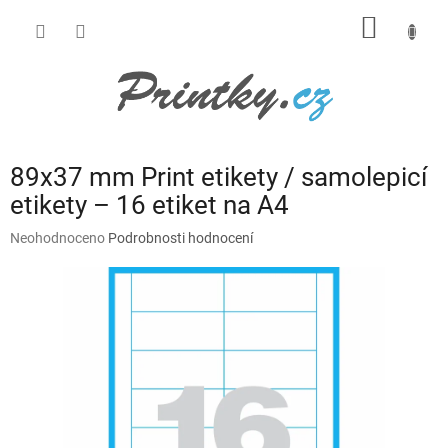
Přejít
NÁKUP
na
obsah
KOŠÍK
89x37 mm Print etikety / samolepicí
etikety – 16 etiket na A4
Průměrné
Neohodnoceno
Podrobnosti hodnocení
hodnocení
produktu
je
0,0
z
5
hvězdiček.