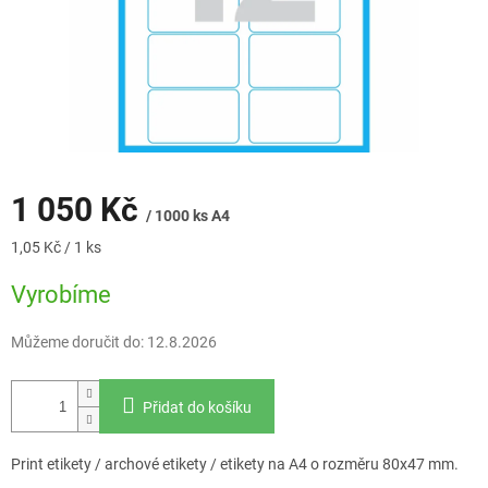
1 050 Kč
/ 1000 ks A4
Měrná
1,05 Kč / 1 ks
cena:
Vyrobíme
Můžeme doručit do:
12.8.2026
Přidat do košíku
Print etikety / archové etikety / etikety na A4 o rozměru 80x47 mm.