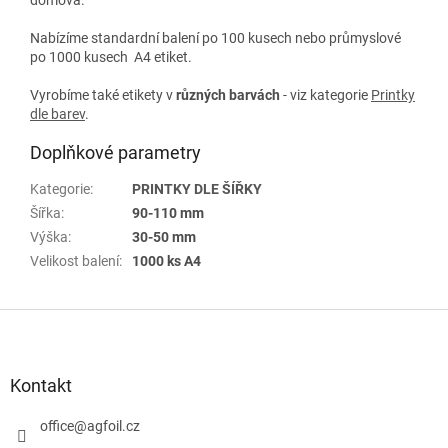
Nabízíme standardní balení po 100 kusech nebo průmyslové
po 1000 kusech A4 etiket.
Vyrobíme také etikety v
různých
barvách
- viz kategorie
Printky
dle barev
.
Doplňkové parametry
Kategorie
:
PRINTKY DLE ŠÍŘKY
Šířka
:
90-110 mm
Výška
:
30-50 mm
Velikost balení
:
1000 ks A4
Z
á
p
a
Kontakt
t
í
office
@
agfoil.cz