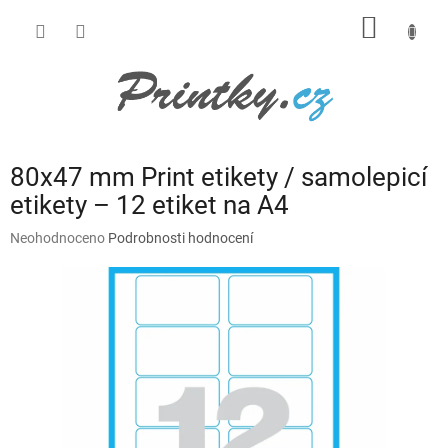
Přejít
NÁKUP
na
obsah
KOŠÍK
80x47 mm Print etikety / samolepicí
etikety – 12 etiket na A4
Průměrné
Neohodnoceno
Podrobnosti hodnocení
hodnocení
produktu
je
0,0
z
5
hvězdiček.