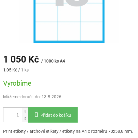
1 050 Kč
/ 1000 ks A4
Měrná
1,05 Kč / 1 ks
cena:
Vyrobíme
Můžeme doručit do:
13.8.2026
Přidat do košíku
Print etikety / archové etikety / etikety na A4 o rozměru 70x58,8 mm.