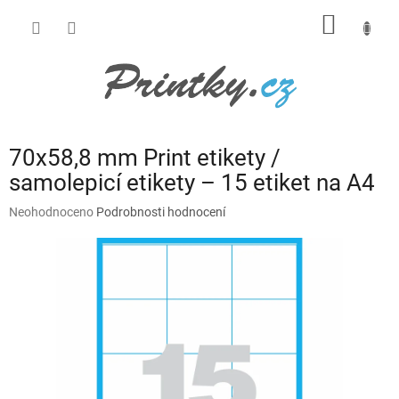
Přejít
NÁKUP
na
obsah
KOŠÍK
70x58,8 mm Print etikety /
samolepicí etikety – 15 etiket na A4
Průměrné
Neohodnoceno
Podrobnosti hodnocení
hodnocení
produktu
je
0,0
z
5
hvězdiček.