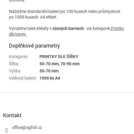
Nabízíme standardní balení po 100 kusech nebo průmyslové
po 1000 kusech A4 etiket.
Vyrobíme také etikety v
různých
barvách
- viz kategorie
Printky
dle barev
.
Doplňkové parametry
Kategorie
:
PRINTKY DLE ŠÍŘKY
Šířka
:
50-70 mm, 70-90 mm
Výška
:
50-70 mm
Velikost balení
:
1000 ks A4
Z
á
p
a
Kontakt
t
í
office
@
agfoil.cz