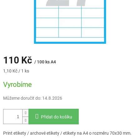
110 Kč
/ 100 ks A4
Měrná
1,10 Kč / 1 ks
cena:
Vyrobíme
Můžeme doručit do:
14.8.2026
Přidat do košíku
Print etikety / archové etikety / etikety na A4 o rozměru 70x30 mm.