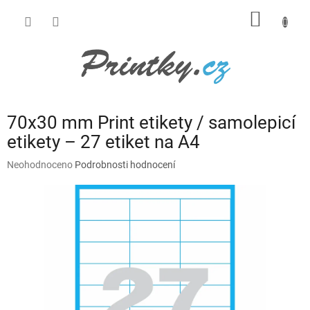
Přejít
NÁKUP
na
obsah
KOŠÍK
70x30 mm Print etikety / samolepicí
etikety – 27 etiket na A4
Průměrné
Neohodnoceno
Podrobnosti hodnocení
hodnocení
produktu
je
0,0
z
5
hvězdiček.