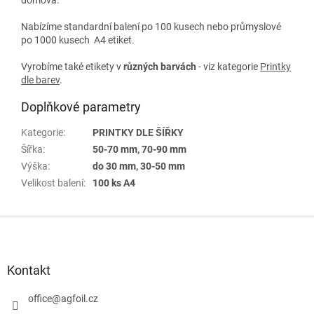
Nabízíme standardní balení po 100 kusech nebo průmyslové
po 1000 kusech A4 etiket.
Vyrobíme také etikety v
různých
barvách
- viz kategorie
Printky
dle barev
.
Doplňkové parametry
Kategorie
:
PRINTKY DLE ŠÍŘKY
Šířka
:
50-70 mm, 70-90 mm
Výška
:
do 30 mm, 30-50 mm
Velikost balení
:
100 ks A4
Z
á
p
a
Kontakt
t
í
office
@
agfoil.cz