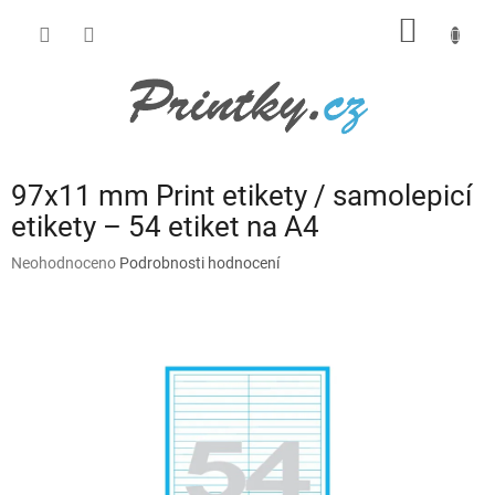
Přejít
NÁKUP
na
obsah
KOŠÍK
97x11 mm Print etikety / samolepicí
etikety – 54 etiket na A4
Průměrné
Neohodnoceno
Podrobnosti hodnocení
hodnocení
produktu
je
0,0
z
5
hvězdiček.