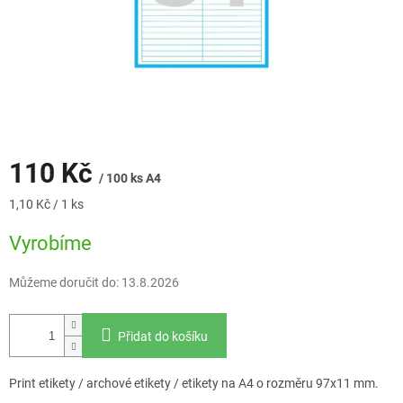
110 Kč
/ 100 ks A4
Měrná
1,10 Kč / 1 ks
cena:
Vyrobíme
Můžeme doručit do:
13.8.2026
Přidat do košíku
Print etikety / archové etikety / etikety na A4 o rozměru 97x11 mm.