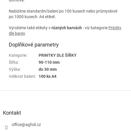
Nabízíme standardní balení po 100 kusech nebo průmyslové
po 1000 kusech A4 etiket.
Vyrobíme také etikety v
různých
barvách
- viz kategorie
Printky
dle barev
.
Doplňkové parametry
Kategorie
:
PRINTKY DLE ŠÍŘKY
Šířka
:
90-110 mm
Výška
:
do 30 mm
Velikost balení
:
100 ks A4
Z
á
p
a
Kontakt
t
í
office
@
agfoil.cz