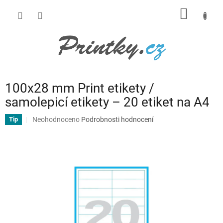
Přejít
NÁKUP
na
obsah
KOŠÍK
100x28 mm Print etikety /
samolepicí etikety – 20 etiket na A4
Průměrné
Neohodnoceno
Podrobnosti hodnocení
Tip
hodnocení
produktu
je
0,0
z
5
hvězdiček.