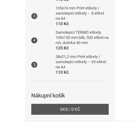
105x74 mm Print etikety /
samolepicí etikety – 8 etiket
na A4
110 Kč
Samolepicí TERMO etikety
100x150 mm bílé, 500 etiket na
roli, dutinka 40 mm
125 Kč
38x21,2 mm Print etikety /
samolepicí etikety – 65 etiket
na A4
110 Kč
Nákupní košík
0
KS /
0 KČ
Z
á