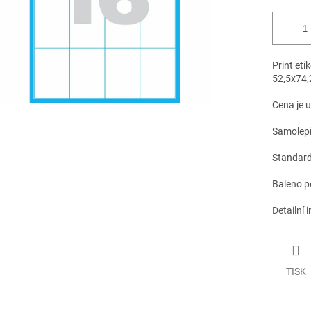
Print eti
52,5x74
Cena je 
Samolepíc
Standardn
Baleno p
Detailní 
TISK