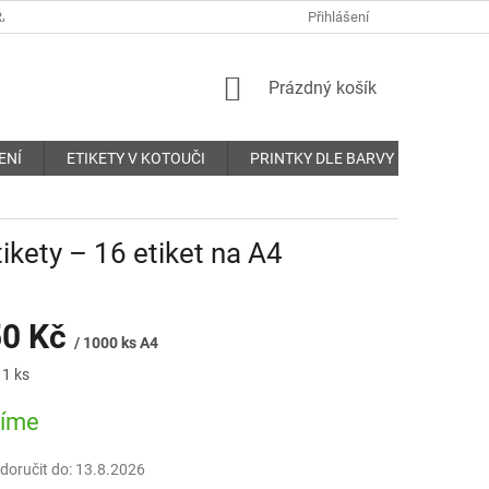
ANY OSOBNÍCH ÚDAJŮ
REKLAMAČNÍ ŘÁD
Přihlášení
KONTAKTY
NÁKUPNÍ
Prázdný košík
KOŠÍK
ENÍ
ETIKETY V KOTOUČI
PRINTKY DLE BARVY
O nás
ikety – 16 etiket na A4
50 Kč
/ 1000 ks A4
 1 ks
bíme
oručit do:
13.8.2026