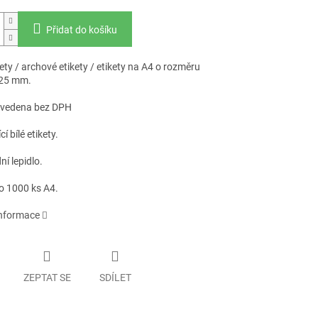
Přidat do košíku
kety / archové etikety / etikety na A4 o rozměru
,25 mm.
uvedena bez DPH
í bílé etikety.
í lepidlo.
o 1000 ks A4.
informace
ZEPTAT SE
SDÍLET