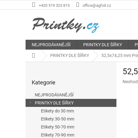
Přejít
+420 519 323 815
office@agfoil.cz
na
obsah
NEJPRODÁVANĚJŠÍ
PRINTKY DLE ŠÍŘKY
P
Domů
PRINTKY DLE ŠÍŘKY
52,5x74,25 mm Print
P
52,5
o
Přeskočit
s
Průměr
Kategorie
Neohod
kategorie
t
hodnoce
r
produkt
NEJPRODÁVANĚJŠÍ
a
je
PRINTKY DLE ŠÍŘKY
n
0,0
z
Etikety do 30 mm
n
5
í
Etikety 30-50 mm
hvězdič
p
Etikety 50-70 mm
a
Etikety 70-90 mm