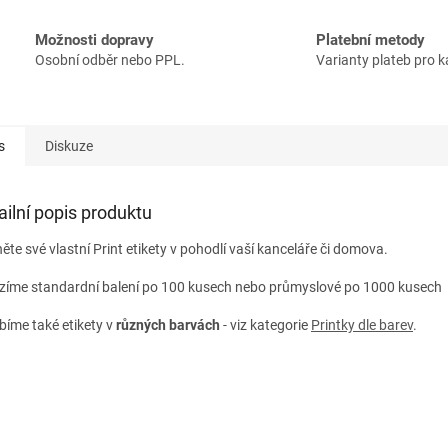
Možnosti dopravy
Platební metody
Osobní odběr nebo PPL.
Varianty plateb pro 
s
Diskuze
ailní popis produktu
ěte své vlastní Print etikety v pohodlí vaší kanceláře či domova.
zíme standardní balení po 100 kusech nebo průmyslové po 1000 kusech A
bíme také etikety v
různých
barvách
- viz kategorie
Printky dle barev
.