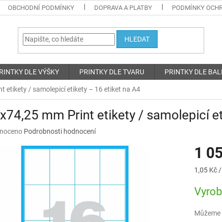
OBCHODNÍ PODMÍNKY
DOPRAVA A PLATBY
PODMÍNKY OCHR
HLEDAT
RINTKY DLE VÝŠKY
PRINTKY DLE TVARU
PRINTKY DLE BAL
 etikety / samolepicí etikety – 16 etiket na A4
x74,25 mm Print etikety / samolepicí et
né
noceno
Podrobnosti hodnocení
ní
1 0
u
Měrná
1,05 Kč /
cena:
Vyro
ek.
Můžeme d