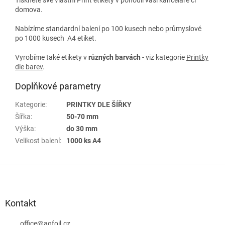
domova.
Nabízíme standardní balení po 100 kusech nebo průmyslové
po 1000 kusech A4 etiket.
Vyrobíme také etikety v
různých
barvách
- viz kategorie
Printky
dle barev
.
Doplňkové parametry
Kategorie
:
PRINTKY DLE ŠÍŘKY
Šířka
:
50-70 mm
Výška
:
do 30 mm
Velikost balení
:
1000 ks A4
Z
á
p
a
Kontakt
t
í
office
@
agfoil.cz