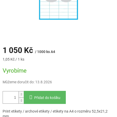
1 050 Kč
/ 1000 ks A4
Měrná
1,05 Kč / 1 ks
cena:
Vyrobíme
Můžeme doručit do:
13.8.2026
Přidat do košíku
Print etikety / archové etikety / etikety na A4 o rozměru 52,5x21,2
mm.