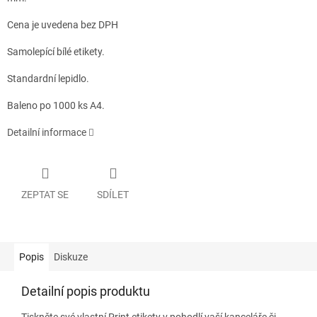
Cena je uvedena bez DPH
Samolepící bílé etikety.
Standardní lepidlo.
Baleno po 1000 ks A4.
Detailní informace
ZEPTAT SE
SDÍLET
Popis
Diskuze
Detailní popis produktu
Tiskněte své vlastní Print etikety v pohodlí vaší kanceláře či