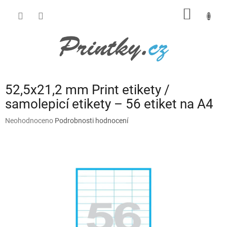
Přejít
NÁKUP
na
obsah
KOŠÍK
52,5x21,2 mm Print etikety /
samolepicí etikety – 56 etiket na A4
Průměrné
Neohodnoceno
Podrobnosti hodnocení
hodnocení
produktu
je
0,0
z
5
hvězdiček.