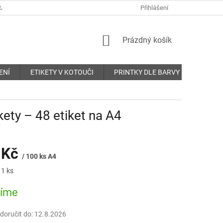
ANY OSOBNÍCH ÚDAJŮ
REKLAMAČNÍ ŘÁD
Přihlášení
KONTAKTY
NÁKUPNÍ
Prázdný košík
KOŠÍK
ENÍ
ETIKETY V KOTOUČI
PRINTKY DLE BARVY
O nás
kety – 48 etiket na A4
 Kč
/ 100 ks A4
 1 ks
bíme
oručit do:
12.8.2026