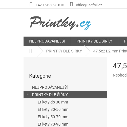
Přejít
+420 519 323 815
office@agfoil.cz
na
obsah
NEJPRODÁVANĚJŠÍ
PRINTKY DLE ŠÍŘKY
P
Domů
PRINTKY DLE ŠÍŘKY
47,5x21,2 mm Print 
P
47,5
o
Přeskočit
s
Průměr
Kategorie
Neohod
kategorie
t
hodnoce
r
produkt
NEJPRODÁVANĚJŠÍ
a
je
PRINTKY DLE ŠÍŘKY
n
0,0
z
Etikety do 30 mm
n
5
í
Etikety 30-50 mm
hvězdič
p
Etikety 50-70 mm
a
Etikety 70-90 mm