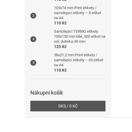
105x74 mm Print etikety /
samolepicí etikety – 8 etiket
na A4
110 Kč
Samolepicí TERMO etikety
100x150 mm bílé, 500 etiket na
roli, dutinka 40 mm
125 Kč
38x21,2 mm Print etikety /
samolepicí etikety – 65 etiket
na A4
110 Kč
Nákupní košík
0
KS /
0 KČ
Z
á