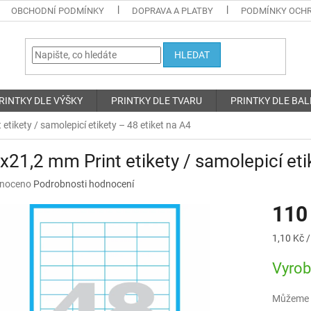
OBCHODNÍ PODMÍNKY
DOPRAVA A PLATBY
PODMÍNKY OCHR
HLEDAT
RINTKY DLE VÝŠKY
PRINTKY DLE TVARU
PRINTKY DLE BAL
etikety / samolepicí etikety – 48 etiket na A4
x21,2 mm Print etikety / samolepicí eti
né
noceno
Podrobnosti hodnocení
ní
110
u
Měrná
1,10 Kč /
cena:
Vyro
ek.
Můžeme d