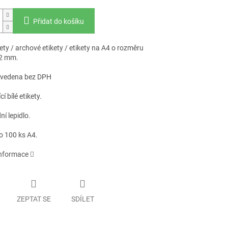
Přidat do košíku
kety / archové etikety / etikety na A4 o rozměru
,2 mm.
uvedena bez DPH
í bílé etikety.
í lepidlo.
o 100 ks A4.
informace
ZEPTAT SE
SDÍLET