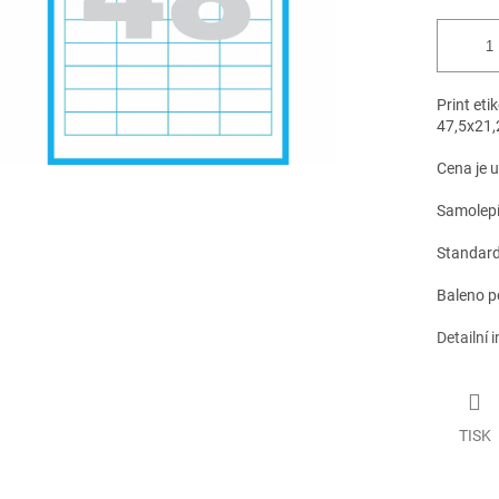
Print eti
47,5x21
Cena je 
Samolepíc
Standardn
Baleno p
Detailní 
TISK