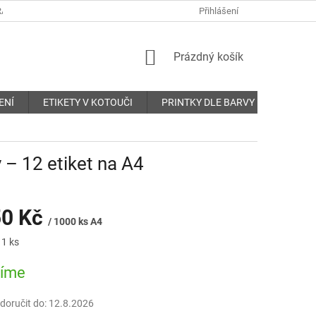
ANY OSOBNÍCH ÚDAJŮ
REKLAMAČNÍ ŘÁD
Přihlášení
KONTAKTY
NÁKUPNÍ
Prázdný košík
KOŠÍK
ENÍ
ETIKETY V KOTOUČI
PRINTKY DLE BARVY
O nás
 – 12 etiket na A4
50 Kč
/ 1000 ks A4
 1 ks
bíme
oručit do:
12.8.2026