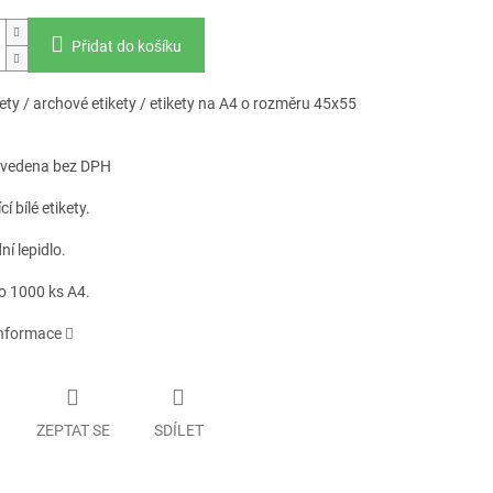
Přidat do košíku
kety / archové etikety / etikety na A4 o rozměru 45x55
uvedena bez DPH
í bílé etikety.
í lepidlo.
o 1000 ks A4.
informace
ZEPTAT SE
SDÍLET