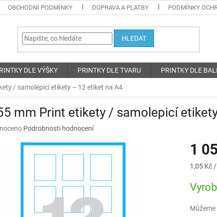
OBCHODNÍ PODMÍNKY
DOPRAVA A PLATBY
PODMÍNKY OCHR
HLEDAT
RINTKY DLE VÝŠKY
PRINTKY DLE TVARU
PRINTKY DLE BAL
ety / samolepicí etikety – 12 etiket na A4
5 mm Print etikety / samolepicí etikety
né
noceno
Podrobnosti hodnocení
ní
1 0
u
Měrná
1,05 Kč /
cena:
Vyro
ek.
Můžeme d