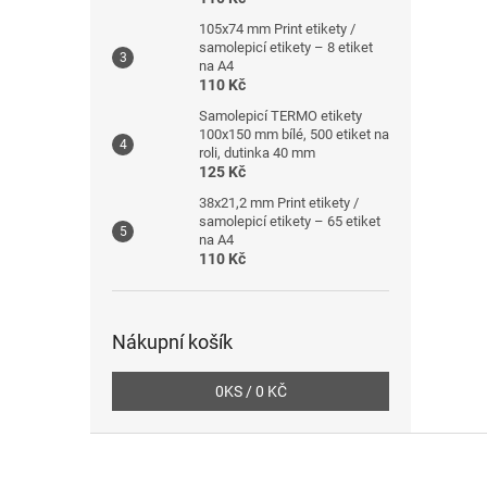
105x74 mm Print etikety /
samolepicí etikety – 8 etiket
na A4
110 Kč
Samolepicí TERMO etikety
100x150 mm bílé, 500 etiket na
roli, dutinka 40 mm
125 Kč
38x21,2 mm Print etikety /
samolepicí etikety – 65 etiket
na A4
110 Kč
Nákupní košík
0
KS /
0 KČ
Z
á