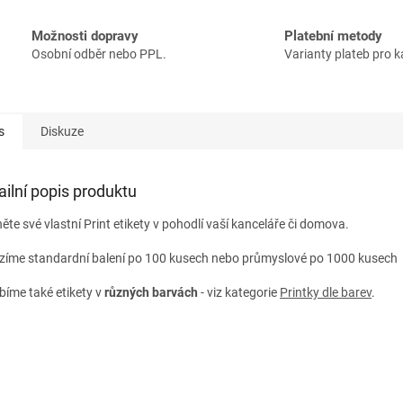
Možnosti dopravy
Platební metody
Osobní odběr nebo PPL.
Varianty plateb pro 
s
Diskuze
ailní popis produktu
ěte své vlastní Print etikety v pohodlí vaší kanceláře či domova.
zíme standardní balení po 100 kusech nebo průmyslové po 1000 kusech A
bíme také etikety v
různých
barvách
- viz kategorie
Printky dle barev
.