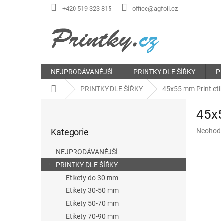
Přejít
+420 519 323 815
office@agfoil.cz
na
obsah
NEJPRODÁVANĚJŠÍ
PRINTKY DLE ŠÍŘKY
P
Domů
PRINTKY DLE ŠÍŘKY
45x55 mm Print etik
P
45x5
o
Přeskočit
s
Průměr
Kategorie
Neohod
kategorie
t
hodnoce
r
produkt
NEJPRODÁVANĚJŠÍ
a
je
PRINTKY DLE ŠÍŘKY
n
0,0
z
Etikety do 30 mm
n
5
í
Etikety 30-50 mm
hvězdič
p
Etikety 50-70 mm
a
Etikety 70-90 mm