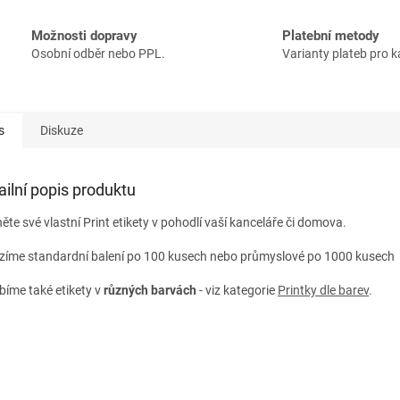
Možnosti dopravy
Platební metody
Osobní odběr nebo PPL.
Varianty plateb pro 
s
Diskuze
ailní popis produktu
ěte své vlastní Print etikety v pohodlí vaší kanceláře či domova.
zíme standardní balení po 100 kusech nebo průmyslové po 1000 kusech A
bíme také etikety v
různých
barvách
- viz kategorie
Printky dle barev
.