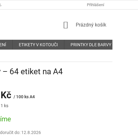
ANY OSOBNÍCH ÚDAJŮ
REKLAMAČNÍ ŘÁD
Přihlášení
KONTAKTY
NÁKUPNÍ
Prázdný košík
KOŠÍK
ENÍ
ETIKETY V KOTOUČI
PRINTKY DLE BARVY
O nás
 – 64 etiket na A4
 Kč
/ 100 ks A4
 1 ks
bíme
oručit do:
12.8.2026