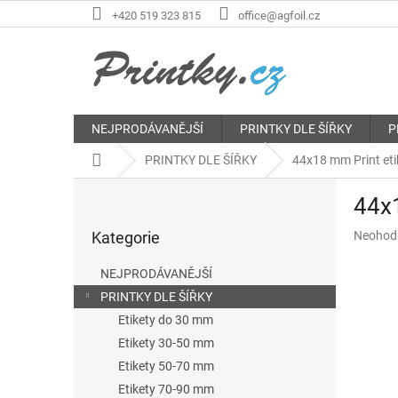
Přejít
+420 519 323 815
office@agfoil.cz
na
obsah
NEJPRODÁVANĚJŠÍ
PRINTKY DLE ŠÍŘKY
P
Domů
PRINTKY DLE ŠÍŘKY
44x18 mm Print etik
P
44x1
o
Přeskočit
s
Průměr
Kategorie
Neohod
kategorie
t
hodnoce
r
produkt
NEJPRODÁVANĚJŠÍ
a
je
PRINTKY DLE ŠÍŘKY
n
0,0
z
Etikety do 30 mm
n
5
í
Etikety 30-50 mm
hvězdič
p
Etikety 50-70 mm
a
Etikety 70-90 mm