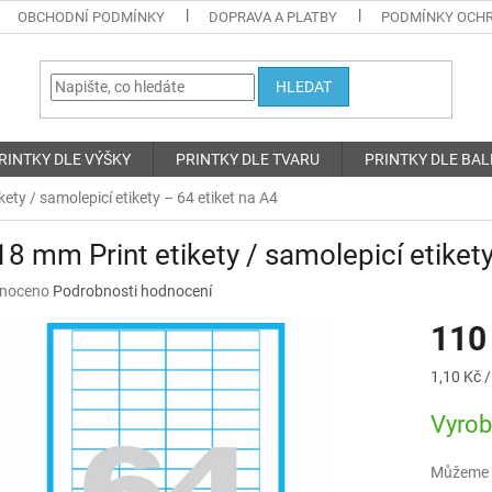
OBCHODNÍ PODMÍNKY
DOPRAVA A PLATBY
PODMÍNKY OCHR
HLEDAT
RINTKY DLE VÝŠKY
PRINTKY DLE TVARU
PRINTKY DLE BAL
ety / samolepicí etikety – 64 etiket na A4
8 mm Print etikety / samolepicí etikety
né
noceno
Podrobnosti hodnocení
ní
110
u
Měrná
1,10 Kč /
cena:
Vyro
ek.
Můžeme d