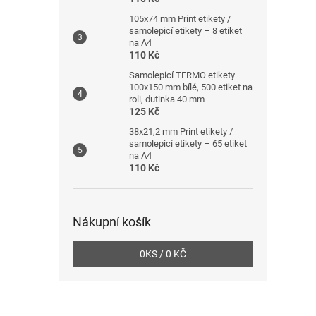
105x74 mm Print etikety /
samolepicí etikety – 8 etiket
na A4
110 Kč
Samolepicí TERMO etikety
100x150 mm bílé, 500 etiket na
roli, dutinka 40 mm
125 Kč
38x21,2 mm Print etikety /
samolepicí etikety – 65 etiket
na A4
110 Kč
Nákupní košík
0
KS /
0 KČ
Z
á