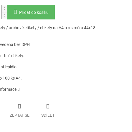
Přidat do košíku
kety / archové etikety / etikety na A4 o rozměru 44x18
uvedena bez DPH
í bílé etikety.
í lepidlo.
o 100 ks A4.
informace
ZEPTAT SE
SDÍLET