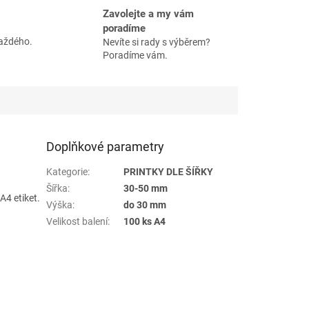
Zavolejte a my vám
poradíme
každého.
Nevíte si rady s výběrem?
Poradíme vám.
Doplňkové parametry
Kategorie
:
PRINTKY DLE ŠÍŘKY
Šířka
:
30-50 mm
4 etiket.
Výška
:
do 30 mm
Velikost balení
:
100 ks A4