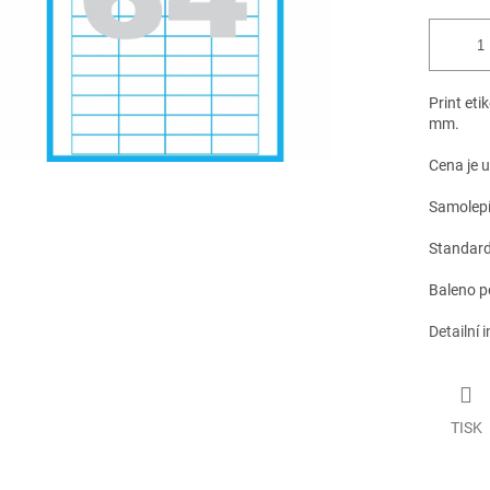
Print eti
mm.
Cena je 
Samolepíc
Standardn
Baleno p
Detailní 
TISK