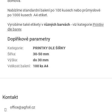
domova.
Nabízíme standardní balení po 100 kusech nebo průmyslové
po 1000 kusech A4 etiket.
Vyrobíme také etikety v
různých
barvách
- viz kategorie
Printky
dle barev
.
Doplňkové parametry
Kategorie
:
PRINTKY DLE ŠÍŘKY
Šířka
:
30-50 mm
Výška
:
do 30 mm
Velikost balení
:
100 ks A4
Z
á
p
a
Kontakt
t
í
office
@
agfoil.cz