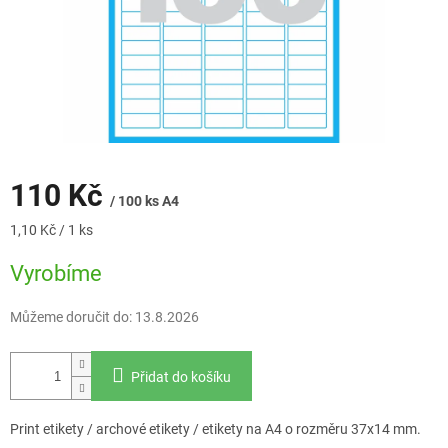
110 Kč
/ 100 ks A4
Měrná
1,10 Kč / 1 ks
cena:
Vyrobíme
Můžeme doručit do:
13.8.2026
Přidat do košíku
Print etikety / archové etikety / etikety na A4 o rozměru 37x14 mm.