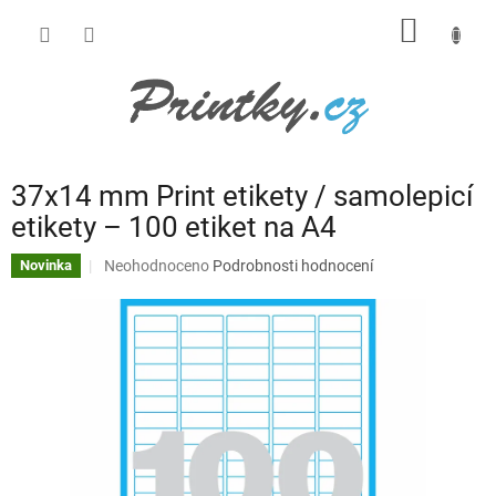
Přejít
NÁKUP
na
obsah
KOŠÍK
37x14 mm Print etikety / samolepicí
etikety – 100 etiket na A4
Průměrné
Neohodnoceno
Podrobnosti hodnocení
Novinka
hodnocení
produktu
je
0,0
z
5
hvězdiček.