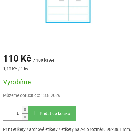
110 Kč
/ 100 ks A4
Měrná
1,10 Kč / 1 ks
cena:
Vyrobíme
Můžeme doručit do:
13.8.2026
Přidat do košíku
Print etikety / archové etikety / etikety na A4 o rozměru 98x38,1 mm.