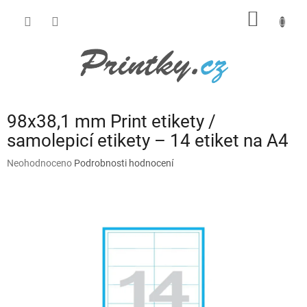
Přejít
NÁKUP
na
obsah
KOŠÍK
98x38,1 mm Print etikety /
samolepicí etikety – 14 etiket na A4
Průměrné
Neohodnoceno
Podrobnosti hodnocení
hodnocení
produktu
je
0,0
z
5
hvězdiček.