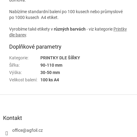
Nabízíme standardní balení po 100 kusech nebo průmyslové
po 1000 kusech A4 etiket.
Vyrobíme také etikety v
různých
barvách
- viz kategorie
Printky
dle barev
.
Doplňkové parametry
Kategorie
:
PRINTKY DLE ŠÍŘKY
Šířka
:
90-110 mm
Výška
:
30-50 mm
Velikost balení
:
100 ks A4
Z
á
p
a
Kontakt
t
í
office
@
agfoil.cz