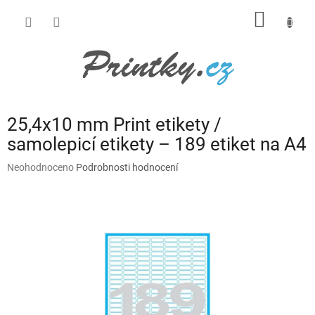
Přejít
NÁKUP
na
obsah
KOŠÍK
25,4x10 mm Print etikety /
samolepicí etikety – 189 etiket na A4
Průměrné
Neohodnoceno
Podrobnosti hodnocení
hodnocení
produktu
je
0,0
z
5
hvězdiček.