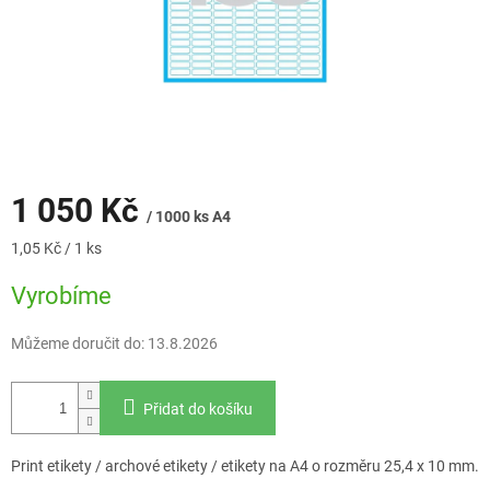
1 050 Kč
/ 1000 ks A4
Měrná
1,05 Kč / 1 ks
cena:
Vyrobíme
Můžeme doručit do:
13.8.2026
Přidat do košíku
Print etikety / archové etikety / etikety na A4 o rozměru 25,4 x 10 mm.