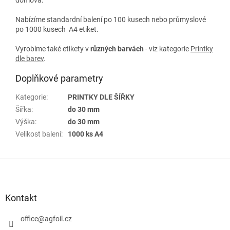
Nabízíme standardní balení po 100 kusech nebo průmyslové
po 1000 kusech A4 etiket.
Vyrobíme také etikety v
různých
barvách
- viz kategorie
Printky
dle barev
.
Doplňkové parametry
Kategorie
:
PRINTKY DLE ŠÍŘKY
Šířka
:
do 30 mm
Výška
:
do 30 mm
Velikost balení
:
1000 ks A4
Z
á
p
a
Kontakt
t
í
office
@
agfoil.cz