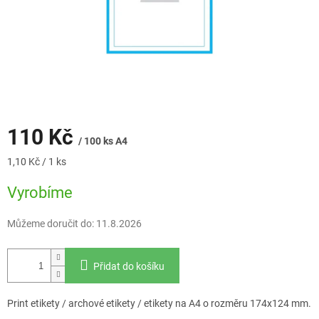
110 Kč
/ 100 ks A4
Měrná
1,10 Kč / 1 ks
cena:
Vyrobíme
Můžeme doručit do:
11.8.2026
Přidat do košíku
Print etikety / archové etikety / etikety na A4 o rozměru 174x124 mm.