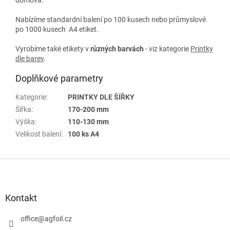
Nabízíme standardní balení po 100 kusech nebo průmyslové
po 1000 kusech A4 etiket.
Vyrobíme také etikety v
různých
barvách
- viz kategorie
Printky
dle barev
.
Doplňkové parametry
Kategorie
:
PRINTKY DLE ŠÍŘKY
Šířka
:
170-200 mm
Výška
:
110-130 mm
Velikost balení
:
100 ks A4
Z
á
p
a
Kontakt
t
í
office
@
agfoil.cz