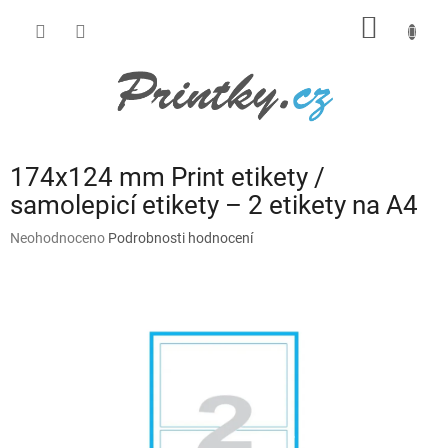
Přejít
NÁKUP
na
obsah
KOŠÍK
174x124 mm Print etikety /
samolepicí etikety – 2 etikety na A4
Průměrné
Neohodnoceno
Podrobnosti hodnocení
hodnocení
produktu
je
0,0
z
5
hvězdiček.