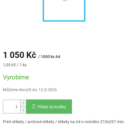
1 050 Kč
/ 1000 ks A4
Měrná
1,05 Kč / 1 ks
cena:
Vyrobíme
Můžeme doručit do:
12.8.2026
Přidat do košíku
Print etikety / archové etikety / etikety na A4 o rozměru 210x297 mm.