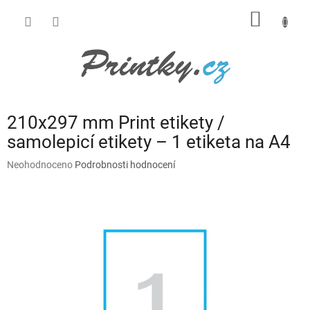
Přejít
NÁKUP
na
obsah
KOŠÍK
210x297 mm Print etikety /
samolepicí etikety – 1 etiketa na A4
Průměrné
Neohodnoceno
Podrobnosti hodnocení
hodnocení
produktu
je
0,0
z
5
hvězdiček.