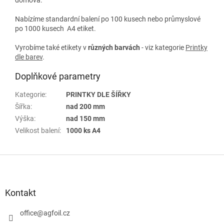
Nabízíme standardní balení po 100 kusech nebo průmyslové
po 1000 kusech A4 etiket.
Vyrobíme také etikety v
různých
barvách
- viz kategorie
Printky
dle barev
.
Doplňkové parametry
Kategorie
:
PRINTKY DLE ŠÍŘKY
Šířka
:
nad 200 mm
Výška
:
nad 150 mm
Velikost balení
:
1000 ks A4
Z
á
p
a
Kontakt
t
í
office
@
agfoil.cz