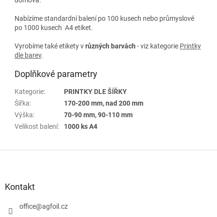
Nabízíme standardní balení po 100 kusech nebo průmyslové
po 1000 kusech A4 etiket.
Vyrobíme také etikety v
různých
barvách
- viz kategorie
Printky
dle barev
.
Doplňkové parametry
Kategorie
:
PRINTKY DLE ŠÍŘKY
Šířka
:
170-200 mm, nad 200 mm
Výška
:
70-90 mm, 90-110 mm
Velikost balení
:
1000 ks A4
Z
á
p
a
Kontakt
t
í
office
@
agfoil.cz