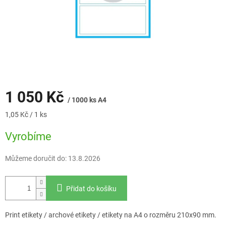
1 050 Kč
/ 1000 ks A4
Měrná
1,05 Kč / 1 ks
cena:
Vyrobíme
Můžeme doručit do:
13.8.2026
Přidat do košíku
Print etikety / archové etikety / etikety na A4 o rozměru 210x90 mm.