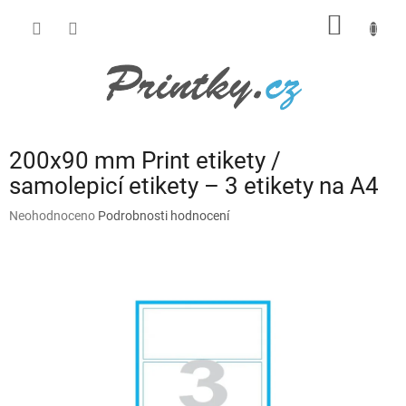
Přejít
NÁKUP
na
obsah
KOŠÍK
200x90 mm Print etikety /
samolepicí etikety – 3 etikety na A4
Průměrné
Neohodnoceno
Podrobnosti hodnocení
hodnocení
produktu
je
0,0
z
5
hvězdiček.