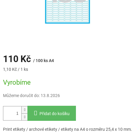
110 Kč
/ 100 ks A4
Měrná
1,10 Kč / 1 ks
cena:
Vyrobíme
Můžeme doručit do:
13.8.2026
Přidat do košíku
Print etikety / archové etikety / etikety na A4 o rozměru 25,4 x 10 mm.