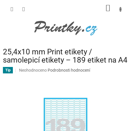
Přejít
NÁKUP
na
obsah
KOŠÍK
25,4x10 mm Print etikety /
samolepicí etikety – 189 etiket na A4
Průměrné
Neohodnoceno
Podrobnosti hodnocení
Tip
hodnocení
produktu
je
0,0
z
5
hvězdiček.