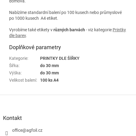
domova.
Nabízíme standardní balení po 100 kusech nebo průmyslové
po 1000 kusech A4 etiket.
Vyrobíme také etikety v
různých
barvách
- viz kategorie
Printky
dle barev
.
Doplňkové parametry
Kategorie
:
PRINTKY DLE ŠÍŘKY
Šířka
:
do 30 mm
Výška
:
do 30 mm
Velikost balení
:
100 ks A4
Z
á
p
a
Kontakt
t
í
office
@
agfoil.cz