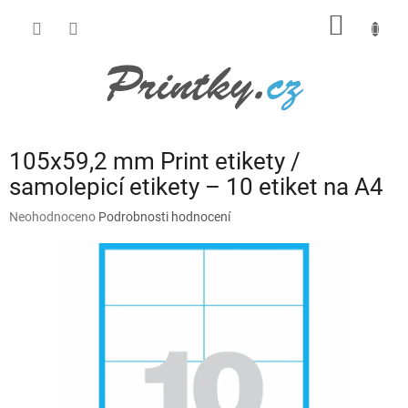
Přejít
NÁKUP
na
obsah
KOŠÍK
105x59,2 mm Print etikety /
samolepicí etikety – 10 etiket na A4
Průměrné
Neohodnoceno
Podrobnosti hodnocení
hodnocení
produktu
je
0,0
z
5
hvězdiček.