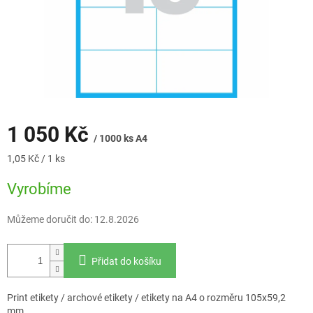
1 050 Kč
/ 1000 ks A4
Měrná
1,05 Kč / 1 ks
cena:
Vyrobíme
Můžeme doručit do:
12.8.2026
Přidat do košíku
Print etikety / archové etikety / etikety na A4 o rozměru 105x59,2
mm.