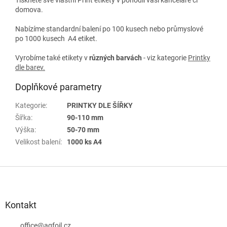
domova.
Nabízíme standardní balení po 100 kusech nebo průmyslové
po 1000 kusech A4 etiket.
Vyrobíme také etikety v
různých
barvách
- viz kategorie
Printky
dle barev
.
Doplňkové parametry
Kategorie
:
PRINTKY DLE ŠÍŘKY
Šířka
:
90-110 mm
Výška
:
50-70 mm
Velikost balení
:
1000 ks A4
Z
á
p
a
Kontakt
t
í
office
@
agfoil.cz