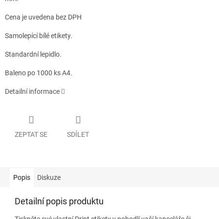
Cena je uvedena bez DPH
Samolepící bílé etikety.
Standardní lepidlo.
Baleno po 1000 ks A4.
Detailní informace
ZEPTAT SE
SDÍLET
Popis
Diskuze
Detailní popis produktu
Tiskněte své vlastní Print etikety v pohodlí vaší kanceláře či